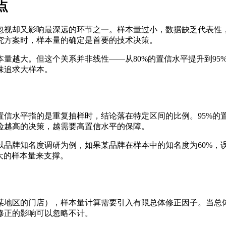
点
忽视却又影响最深远的环节之一。样本量过小，数据缺乏代表性
究方案时，样本量的确定是首要的技术决策。
越大。但这个关系并非线性——从80%的置信水平提升到95%
味追求大样本。
信水平指的是重复抽样时，结论落在特定区间的比例。95%的置
险越高的决策，越需要高置信水平的保障。
品牌知名度调研为例，如果某品牌在样本中的知名度为60%，误
更大的样本量来支撑。
某地区的门店），样本量计算需要引入有限总体修正因子。当总
修正的影响可以忽略不计。