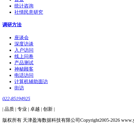
统计咨询
社情民意研究
调研方法
座谈会
深度访谈
入户访问
线上问卷
产品测试
神秘顾客
电话访问
计算机辅助面访
街访
022-85194925
| 品质 | 专业 | 卓越 | 创新 |
版权所有 天津盈海数据科技有限公司Copyright2005-2026 www.yinocean