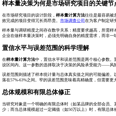
样本量决策为何是市场研究项目的关键节
在市场研究项目的设计阶段，
样本量计算方法
往往是最容易被
效完成的项目变得冗长而昂贵。
市场调查公司
在为客户制定研
样本量与调研精度之间存在数学关系：精度要求越高，所需样本量
企业在做样本量决策时，必须先明确自身的精度需求，而非一
置信水平与误差范围的科学理解
在
样本量计算方法
中，置信水平和误差范围是两个核心参数。置
设区间内。这一参数的选择取决于决策的风险承受能力——风
误差范围则描述了样本统计量与总体真实值之间的可能偏差。以
落在57%-63%之间。窄的误差范围意味着高精确度，但需要
总体规模和有限总体修正
当研究对象是一个明确的有限总体时（如某品牌的全部会员、
少；而当总体规模超过一定阈值（如50万以上）时，有限总体