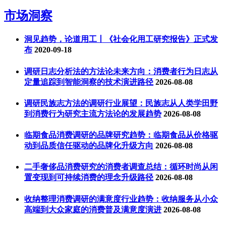
市场洞察
洞见趋势，论道用工丨《社会化用工研究报告》正式发
布
2020-09-18
调研日志分析法的方法论未来方向：消费者行为日志从
定量追踪到智能洞察的技术演进路径
2026-08-08
调研民族志方法的调研行业展望：民族志从人类学田野
到消费行为研究主流方法论的发展趋势
2026-08-08
临期食品消费调研的品牌研究趋势：临期食品从价格驱
动到品质信任驱动的品牌化升级方向
2026-08-08
二手奢侈品消费研究的消费者调查总结：循环时尚从闲
置变现到可持续消费的理念升级路径
2026-08-08
收纳整理消费调研的满意度行业趋势：收纳服务从小众
高端到大众家庭的消费普及满意度演进
2026-08-08