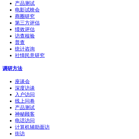
产品测试
电影试映会
商圈研究
第三方评估
绩效评估
访查核验
普查
统计咨询
社情民意研究
调研方法
座谈会
深度访谈
入户访问
线上问卷
产品测试
神秘顾客
电话访问
计算机辅助面访
街访