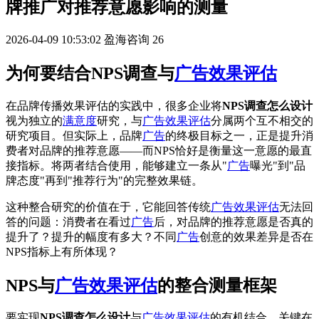
牌推广对推荐意愿影响的测量
2026-04-09 10:53:02
盈海咨询
26
为何要结合NPS调查与
广告效果评估
在品牌传播效果评估的实践中，很多企业将
NPS调查怎么设计
视为独立的
满意度
研究，与
广告效果评估
分属两个互不相交的
研究项目。但实际上，品牌
广告
的终极目标之一，正是提升消
费者对品牌的推荐意愿——而NPS恰好是衡量这一意愿的最直
接指标。将两者结合使用，能够建立一条从"
广告
曝光"到"品
牌态度"再到"推荐行为"的完整效果链。
这种整合研究的价值在于，它能回答传统
广告效果评估
无法回
答的问题：消费者在看过
广告
后，对品牌的推荐意愿是否真的
提升了？提升的幅度有多大？不同
广告
创意的效果差异是否在
NPS指标上有所体现？
NPS与
广告效果评估
的整合测量框架
要实现
NPS调查怎么设计
与
广告效果评估
的有机结合，关键在