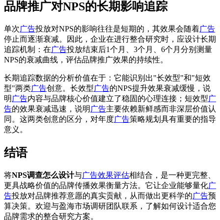
品牌推广对NPS的长期影响追踪
单次
广告
投放对NPS的影响往往是短期的，其效果会随着
广告
停止而逐渐衰减。因此，企业在进行整合研究时，应设计长期
追踪机制：在
广告
投放结束后1个月、3个月、6个月分别测量
NPS的衰减曲线，评估品牌推广效果的持续性。
长期追踪数据的分析价值在于：它能识别出"长效型"和"短效
型"两类
广告
创意。长效型
广告
的NPS提升效果衰减缓慢，说
明
广告
内容与品牌核心价值建立了稳固的心理连接；短效型
广
告
的效果衰减迅速，说明
广告
主要依赖新鲜感而非深层价值认
同。这两类创意的区分，对年度
广告
策略规划具有重要的指导
意义。
结语
将
NPS调查怎么设计
与
广告效果评估
相结合，是一种更完整、
更具战略价值的品牌传播效果衡量方法。它让企业能够量化
广
告
投放对品牌推荐意愿的真实贡献，从而做出更科学的
广告
预
算决策。欢迎与盈海市场调研团队联系，了解如何设计适合您
品牌需求的整合研究方案。