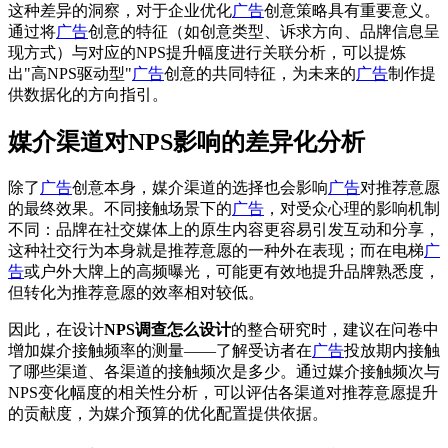
这种差异的洞察，对于企业优化
广告
创意策略具有重要意义。
通过将
广告
创意的特征（如创意类型、诉求方向、品牌信息呈
现方式）与对应的NPS提升幅度进行关联分析，可以提炼
出"高NPS驱动型"
广告
创意的共同特征，为未来的
广告
制作提
供数据化的方向指引。
媒介渠道对NPS影响的差异化分析
除了
广告
创意本身，媒介渠道的选择也会影响
广告
对推荐意愿
的最终效果。不同接触场景下的
广告
，对受众心理的影响机制
不同：品牌在社交媒体上的原生内容更容易引发互动和分享，
这种社交行为本身就是推荐意愿的一种外在表现；而在电梯
广
告
或户外大牌上的高频曝光，可能更有效地提升品牌熟悉度，
但转化为推荐意愿的效率相对较低。
因此，在设计
NPS调查怎么设计
的整合研究时，建议在问卷中
增加媒介接触频率的测量——了解受访者在
广告
投放期内接触
了哪些渠道、各渠道的接触频次是多少。通过媒介接触频次与
NPS变化幅度的相关性分析，可以评估各渠道对推荐意愿提升
的贡献度，为媒介预算的优化配置提供依据。