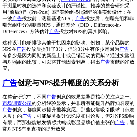
于测量时机的选择和实验设计的严谨性。推荐的整合研究采
用"前后测"（Pre-Post）或"实验组-对照组"的准实验设计：在
一波
广告
投放前，测量基准NPS；
广告
投放后，在曝光组和非
曝光组中分别测量NPS，通过差分（DID，Difference-in-
Differences）方法估计
广告
投放对NPS的真实影响。
这种设计能够排除其他干扰因素的影响。例如，某个品牌的
NPS在
广告
投放后提升了3分，但这3分中有多少是因为
广告
，
有多少是因为同期的新品上市或促销活动的贡献？通过实验组
与对照组的比较，可以将其他因素剥离，得出
广告
贡献的净效
应。
广告
创意与NPS提升幅度的关系分析
在整合研究中，不同
广告
创意的效果差异是核心关注点之一。
市场调查公司
的分析经验显示，并非所有能提升品牌知名度的
广告
创意，都能同步提升推荐意愿。那些仅靠吸引眼球（低卷
入度）的
广告
，可能显著提升记忆度和讨论度，但对NPS影响
有限；而那些能触发情感共鸣或彰显品牌价值主张的
广告
，通
常对NPS有更直接的提升效果。