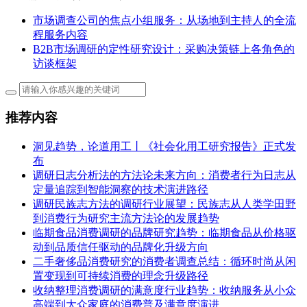
市场调查公司的焦点小组服务：从场地到主持人的全流
程服务内容
B2B市场调研的定性研究设计：采购决策链上各角色的
访谈框架
推荐内容
洞见趋势，论道用工丨《社会化用工研究报告》正式发
布
调研日志分析法的方法论未来方向：消费者行为日志从
定量追踪到智能洞察的技术演进路径
调研民族志方法的调研行业展望：民族志从人类学田野
到消费行为研究主流方法论的发展趋势
临期食品消费调研的品牌研究趋势：临期食品从价格驱
动到品质信任驱动的品牌化升级方向
二手奢侈品消费研究的消费者调查总结：循环时尚从闲
置变现到可持续消费的理念升级路径
收纳整理消费调研的满意度行业趋势：收纳服务从小众
高端到大众家庭的消费普及满意度演进