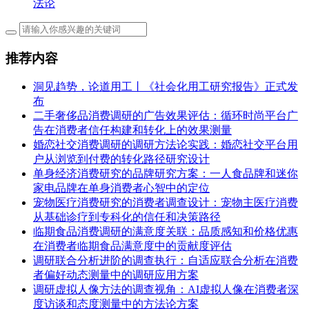
法论
推荐内容
洞见趋势，论道用工丨《社会化用工研究报告》正式发
布
二手奢侈品消费调研的广告效果评估：循环时尚平台广
告在消费者信任构建和转化上的效果测量
婚恋社交消费调研的调研方法论实践：婚恋社交平台用
户从浏览到付费的转化路径研究设计
单身经济消费研究的品牌研究方案：一人食品牌和迷你
家电品牌在单身消费者心智中的定位
宠物医疗消费研究的消费者调查设计：宠物主医疗消费
从基础诊疗到专科化的信任和决策路径
临期食品消费调研的满意度关联：品质感知和价格优惠
在消费者临期食品满意度中的贡献度评估
调研联合分析进阶的调查执行：自适应联合分析在消费
者偏好动态测量中的调研应用方案
调研虚拟人像方法的调查视角：AI虚拟人像在消费者深
度访谈和态度测量中的方法论方案