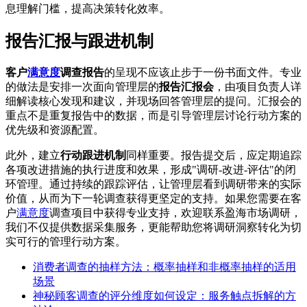
息理解门槛，提高决策转化效率。
报告汇报与跟进机制
客户
满意度
调查报告
的呈现不应该止步于一份书面文件。专业
的做法是安排一次面向管理层的
报告汇报会
，由项目负责人详
细解读核心发现和建议，并现场回答管理层的提问。汇报会的
重点不是重复报告中的数据，而是引导管理层讨论行动方案的
优先级和资源配置。
此外，建立
行动跟进机制
同样重要。报告提交后，应定期追踪
各项改进措施的执行进度和效果，形成"调研-改进-评估"的闭
环管理。通过持续的跟踪评估，让管理层看到调研带来的实际
价值，从而为下一轮调查获得更坚定的支持。如果您需要在客
户
满意度
调查项目中获得专业支持，欢迎联系盈海市场调研，
我们不仅提供数据采集服务，更能帮助您将调研洞察转化为切
实可行的管理行动方案。
消费者调查的抽样方法：概率抽样和非概率抽样的适用
场景
神秘顾客调查的评分维度如何设定：服务触点拆解的方