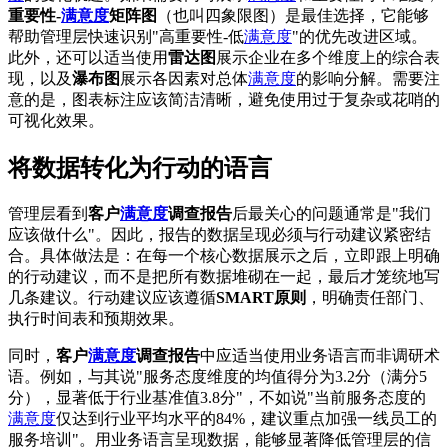
重要性-
满意度
矩阵图
（也叫四象限图）是最佳选择，它能够
帮助管理层快速识别"高重要性-低
满意度
"的优先改进区域。
此外，还可以适当使用
雷达图
展示企业在多个维度上的综合表
现，以及
瀑布图
展示各因素对总体
满意度
的影响分解。需要注
意的是，图表标注应该简洁清晰，避免使用过于复杂或花哨的
可视化效果。
将数据转化为行动的语言
管理层看到
客户
满意度
调查报告
后最关心的问题通常是"我们
应该做什么"。因此，报告的数据呈现必须与行动建议紧密结
合。具体做法是：在每一个核心数据展示之后，立即跟上明确
的行动建议，而不是把所有数据堆砌在一起，最后才笼统地写
几条建议。行动建议应该遵循
SMART原则
，明确责任部门、
执行时间表和预期效果。
同时，
客户
满意度
调查报告
中应适当使用业务语言而非调研术
语。例如，与其说"服务态度维度的均值得分为3.2分（满分5
分），显著低于行业基准值3.8分"，不如说"当前服务态度的
满意度
仅达到行业平均水平的84%，建议重点加强一线员工的
服务培训"。用业务语言呈现数据，能够显著降低管理层的信