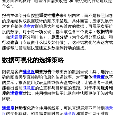
些方面表现良好""哪些方面需要改进"和"最优先的行动建议是
什么"。
报告主体部分应按照
重要性排序
来组织内容，而不是按照问卷
的原始结构或数据统计的顺序来呈现。具体而言，应该先展示
对客户整体
满意度
影响最大的服务维度的数据，再展示次要维
度的数据。对于每一项发现，都应该包含三个要素：
数据结果
（如
满意度
评分和排名）、
原因分析
（为什么得分高或低）和
行动建议
（应该做什么以及如何做）。这种结构化的表达方式
能够帮助管理层快速建立从数据到行动的连接。
数据可视化的选择策略
图表是
客户
满意度
调查报告
中最重要的数据呈现工具，选择正
确的图表类型直接影响信息的传递效率。对于
整体
满意度
水平
的展示，推荐使用仪表盘图或仪表盘式呈现，让管理者一眼就
能看出当前
满意度
的位置和与目标值的差距。对于
不同服务维
度的
满意度
对比
，使用横向柱状图比纵向柱状图更便于阅读和
比较。
满意度
趋势变化
适合使用折线图，可以直观展示不同时期
满意
度
的变化轨迹。如果需要同时展示
满意度
和重要性两个维度，