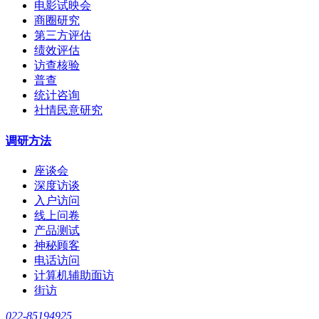
电影试映会
商圈研究
第三方评估
绩效评估
访查核验
普查
统计咨询
社情民意研究
调研方法
座谈会
深度访谈
入户访问
线上问卷
产品测试
神秘顾客
电话访问
计算机辅助面访
街访
022-85194925