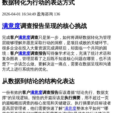
数据转化为行动的表达方式
2026-04-01 16:34:49
盈海咨询
136
满意度
调查报告呈现的核心挑战
完成
客户
满意度
调查
只是第一步，如何将调研数据转化为管理
层能够理解并愿意采取行动的洞察，是项目成败的关键环节。
很多企业在投入大量资源完成调研后，却面临一个共同的困
境：
客户
满意度
调查报告
写得像学术论文，充满了统计术语和
复杂图表，管理层看了之后既不知道核心问题在哪里，也不清
楚下一步该怎么做。要解决这一痛点，需要在数据呈现和沟通
方式上进行系统性的优化。
从数据到结论的结构化表达
一份有效的
客户
满意度
调查报告
应该遵循"结论先行、数据支
撑"的呈现逻辑。报告的开篇应该是
执行摘要
，用不超过一页
的篇幅概括调查的核心发现和关键建议。执行摘要的目标读者
是高层管理者，他们需要快速了解"
满意度
整体水平如何""哪