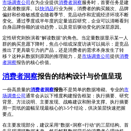
市场调查公司
在为企业提供
消费者洞察
服务时，首要任务是建
立基准数据库。以
快消品
行业为例，消费者的购买频次、品牌
偏好和价格敏感度会随着季节、竞品动作和宏观经济环境不断
变化。通过季度或半年度的定量追踪研究，企业可以清晰看到
自身品牌份额的波动趋势，以及背后驱动变化的深层原因。
定性研究则扮演着"解读数据"的角色。当定量数据显示某一人
群的购买意愿下降时，焦点小组或深度访谈可以揭示：是竞品
推出了更具吸引力的产品，还是消费者的需求本身发生了转
移？这种从数据到原因的推理能力，是
市场调查公司
提供
消费
者洞察
报告的核心价值。
消费者洞察
报告的结构设计与价值呈现
一份高质量的
消费者洞察
报告
不是简单的数据堆砌。专业的
市
场调查公司
通常会从以下维度构建报告框架：执行摘要、研究
背景、方法说明、主要发现、战略建议和附录支撑。执行摘要
用一页纸的篇幅呈现最核心的3-5个结论，供决策层快速把握
要点。
在主要发现部分，建议采用"数据+洞察+行动"的三层结构。首