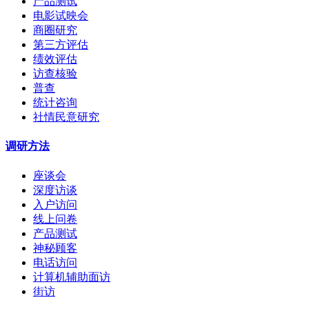
产品测试
电影试映会
商圈研究
第三方评估
绩效评估
访查核验
普查
统计咨询
社情民意研究
调研方法
座谈会
深度访谈
入户访问
线上问卷
产品测试
神秘顾客
电话访问
计算机辅助面访
街访