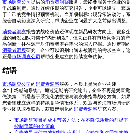
市场调查公司
提供的
消费者洞察
服务，最终要服务于企业的竞
争战略制定。通过连续多期的研究报告，企业可以建立一套属
于自己的竞争情报预警机制。当某项指标出现异常波动时，系
统会自动触发深入研究，帮助企业在问题扩大之前做出调整。
消费者洞察
报告的战略价值还体现在新品研发方向上。很多企
业的研发团队习惯于"内部研发"，但真正具有市场竞争力的产
品创新，往往源于对消费者潜在需求的深入挖掘。通过定期的
消费者洞察
研究，企业可以识别出尚未被满足的需求空白，这
正是
市场调查公司
帮助企业建立的持续竞争优势。
结语
市场调查公司
的
消费者洞察
服务，本质上是为企业构建一
套"市场感知系统"。通过定期的研究输出，企业不再是凭直觉
做决策，而是基于系统化的数据与洞察来指导战略方向。如果
您希望建立这样的持续竞争情报体系，欢迎与盈海市场调研的
专业团队取得联系，获取定制化的
消费者洞察
研究方案。
市场调研项目的成本节省方法：在不降低质量的前提下
控制预算的4个策略
广告效果评估中的控制实验设计：实验组和对照组的城