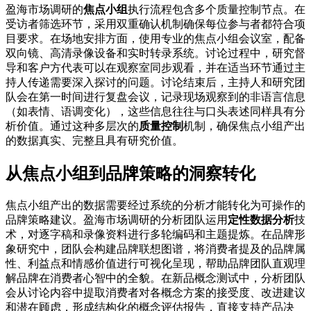
盈海市场调研的
焦点小组
执行流程包含多个质量控制节点。在
受访者筛选环节，采用双重确认机制确保每位参与者都符合项
目要求。在场地安排方面，使用专业的焦点小组会议室，配备
双向镜、高清录像设备和实时转录系统。讨论过程中，研究督
导和客户方代表可以在观察室同步观看，并在适当环节通过主
持人传递需要深入探讨的问题。讨论结束后，主持人和研究团
队会在第一时间进行复盘会议，记录现场观察到的非语言信息
（如表情、语调变化），这些信息往往与口头表述同样具有分
析价值。通过这种多层次的
质量控制
机制，确保焦点小组产出
的数据真实、完整且具有研究价值。
从焦点小组到品牌策略的洞察转化
焦点小组产出的数据需要经过系统的分析才能转化为可操作的
品牌策略建议。盈海市场调研的分析团队运用
定性数据分析
技
术，对逐字稿和录像资料进行多轮编码和主题提炼。在品牌形
象研究中，团队会构建品牌联想图谱，将消费者提及的品牌属
性、利益点和情感价值进行可视化呈现，帮助品牌团队直观理
解品牌在消费者心智中的全貌。在新品概念测试中，分析团队
会从讨论内容中提取消费者对各概念方案的接受度、改进建议
和潜在顾虑，形成结构化的概念评估报告，直接支持产品决