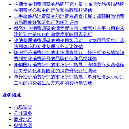
临期食品消费调研的品牌研究方案：临期食品折扣品牌
在消费者心智中的定位和品牌联想评估
二手奢侈品消费研究的消费者调查拓展：循环时尚消费
者品牌偏好和复购行为多维评估
婚恋社交消费调研的满意度追踪：婚恋社交平台用户从
注册到付费转化的满意度影响因素分析
收纳整理消费调研的神秘顾客暗访：收纳用品零售门店
陈列体验和专业整理服务暗访评估
怀旧经济消费研究的市场调查执行：怀旧经济从情绪消
费到文化消费符号的品牌价值和品类延伸
宠物医疗消费研究的市场研究拓展：宠物医疗从基础诊
疗向专科化和保险化的消费升级路径调研
单身经济消费研究的市场研究拓展：单身经济从小众到
主流的消费者生活方式和消费场景变迁
业务领域
市场调查
公共事务
商业地产
舆情监测