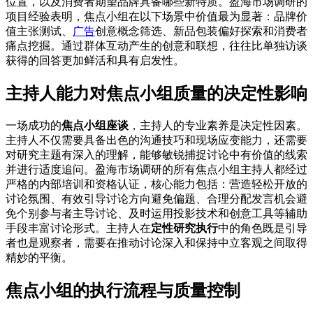
位置，以及消费者期望品牌具备哪些新特质。盈海市场调研的
项目经验表明，焦点小组在以下场景中价值最为显著：品牌价
值主张测试、
广告
创意概念筛选、新品包装偏好探索和消费者
痛点挖掘。通过群体互动产生的创意和联想，往往比单独访谈
获得的回答更加鲜活和具有启发性。
主持人能力对焦点小组质量的决定性影响
一场成功的
焦点小组座谈
，主持人的专业素养是决定性因素。
主持人不仅需要具备出色的沟通技巧和现场应变能力，还需要
对研究主题有深入的理解，能够敏锐捕捉讨论中有价值的线索
并进行适度追问。盈海市场调研的所有焦点小组主持人都经过
严格的内部培训和资格认证，核心能力包括：营造轻松开放的
讨论氛围、有效引导讨论方向避免偏题、合理分配发言机会避
免个别参与者主导讨论、及时运用投影技术和创意工具等辅助
手段丰富讨论形式。主持人在
定性研究执行
中的角色既是引导
者也是观察者，需要在推动讨论深入和保持中立客观之间取得
精妙的平衡。
焦点小组的执行流程与质量控制