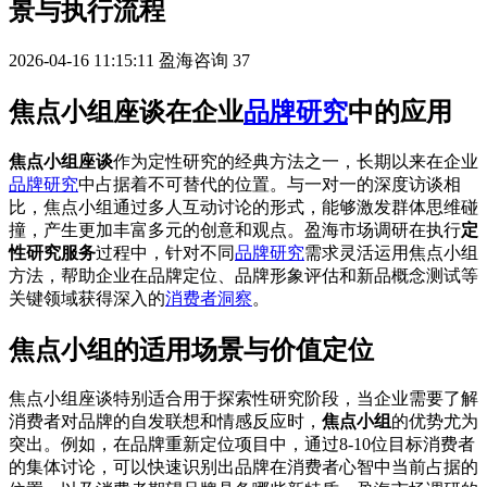
景与执行流程
2026-04-16 11:15:11
盈海咨询
37
焦点小组座谈在企业
品牌研究
中的应用
焦点小组座谈
作为定性研究的经典方法之一，长期以来在企业
品牌研究
中占据着不可替代的位置。与一对一的深度访谈相
比，焦点小组通过多人互动讨论的形式，能够激发群体思维碰
撞，产生更加丰富多元的创意和观点。盈海市场调研在执行
定
性研究服务
过程中，针对不同
品牌研究
需求灵活运用焦点小组
方法，帮助企业在品牌定位、品牌形象评估和新品概念测试等
关键领域获得深入的
消费者洞察
。
焦点小组的适用场景与价值定位
焦点小组座谈特别适合用于探索性研究阶段，当企业需要了解
消费者对品牌的自发联想和情感反应时，
焦点小组
的优势尤为
突出。例如，在品牌重新定位项目中，通过8-10位目标消费者
的集体讨论，可以快速识别出品牌在消费者心智中当前占据的