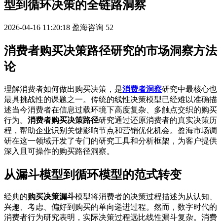
型到循环决策的全链路洞察
2026-04-16 11:20:18
盈海咨询
52
消费者购买决策路径研究的市场洞察方法
论
理解消费者如何做出购买决策，是
消费者洞察
研究中最核心也
最具挑战性的课题之一。传统的线性决策模型已经难以准确描
述当今消费者在信息过载环境下高度复杂、多触点交织的购买
行为。
消费者购买决策路径
研究通过还原消费者的真实决策历
程，帮助企业识别关键影响节点和营销优化机会。盈海市场调
研在这一领域开发了专门的研究工具和分析框架，为客户提供
深入且可操作的购买路径洞察。
从漏斗模型到循环模型的范式转变
经典的
购买决策漏斗
模型将消费者的决策过程描述为从认知、
兴趣、考虑、偏好到购买的单向递进过程。然而，数字时代的
消费者行为研究表明，实际决策过程远比线性漏斗复杂。消费