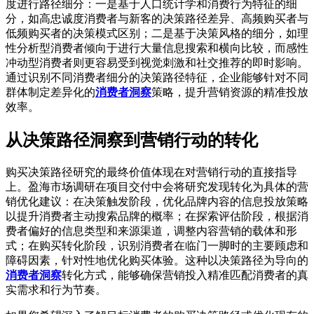
度进行路径细分：一是基于人口统计学和消费行为特征的细
分，如高忠诚度消费者与新客的决策路径差异、高频购买者与
低频购买者的决策模式区别；二是基于决策风格的细分，如理
性分析型消费者倾向于进行大量信息搜索和横向比较，而感性
冲动型消费者则更容易受到视觉刺激和社交推荐的即时影响。
通过识别不同消费者细分的决策路径特征，企业能够针对不同
群体制定差异化的
消费者洞察
策略，提升营销资源的精准投放
效率。
从决策路径洞察到营销行动的转化
购买决策路径研究的最终价值体现在对营销行动的直接指导
上。盈海市场调研在项目交付中会将研究发现转化为具体的营
销优化建议：在决策触发阶段，优化品牌内容的信息投放策略
以提升消费者主动搜索品牌的概率；在探索评估阶段，根据消
费者偏好的信息类型和来源渠道，调整内容营销的载体和形
式；在购买转化阶段，识别消费者在临门一脚时的主要顾虑和
障碍因素，针对性地优化购买体验。这种以决策路径为导向的
消费者洞察
转化方式，能够确保营销投入精准匹配消费者的真
实需求和行为节奏。