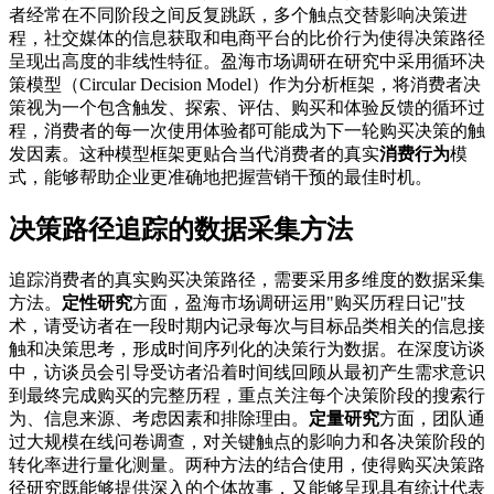
者经常在不同阶段之间反复跳跃，多个触点交替影响决策进
程，社交媒体的信息获取和电商平台的比价行为使得决策路径
呈现出高度的非线性特征。盈海市场调研在研究中采用循环决
策模型（Circular Decision Model）作为分析框架，将消费者决
策视为一个包含触发、探索、评估、购买和体验反馈的循环过
程，消费者的每一次使用体验都可能成为下一轮购买决策的触
发因素。这种模型框架更贴合当代消费者的真实
消费行为
模
式，能够帮助企业更准确地把握营销干预的最佳时机。
决策路径追踪的数据采集方法
追踪消费者的真实购买决策路径，需要采用多维度的数据采集
方法。
定性研究
方面，盈海市场调研运用"购买历程日记"技
术，请受访者在一段时期内记录每次与目标品类相关的信息接
触和决策思考，形成时间序列化的决策行为数据。在深度访谈
中，访谈员会引导受访者沿着时间线回顾从最初产生需求意识
到最终完成购买的完整历程，重点关注每个决策阶段的搜索行
为、信息来源、考虑因素和排除理由。
定量研究
方面，团队通
过大规模在线问卷调查，对关键触点的影响力和各决策阶段的
转化率进行量化测量。两种方法的结合使用，使得购买决策路
径研究既能够提供深入的个体故事，又能够呈现具有统计代表