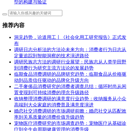
型的构建与验证
推荐内容
洞见趋势，论道用工丨《社会化用工研究报告》正式发
布
调研日志分析法的方法论未来方向：消费者行为日志从
定量追踪到智能洞察的技术演进路径
调研民族志方法的调研行业展望：民族志从人类学田野
到消费行为研究主流方法论的发展趋势
临期食品消费调研的品牌研究趋势：临期食品从价格驱
动到品质信任驱动的品牌化升级方向
二手奢侈品消费研究的消费者调查总结：循环时尚从闲
置变现到可持续消费的理念升级路径
收纳整理消费调研的满意度行业趋势：收纳服务从小众
高端到大众家庭的消费普及满意度演进
婚恋社交消费调研的市场调研前瞻：婚恋社交从匹配效
率到关系质量的消费价值升级趋势
宠物医疗消费研究的市场调查趋势：宠物医疗从基础诊
疗到全生命周期健康管理的消费升级