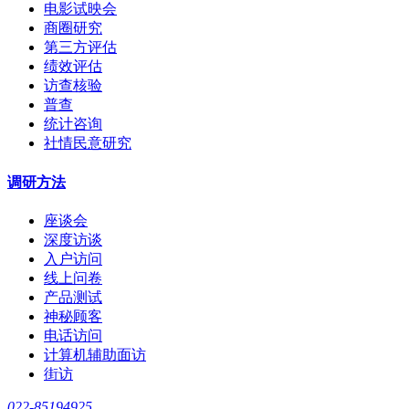
电影试映会
商圈研究
第三方评估
绩效评估
访查核验
普查
统计咨询
社情民意研究
调研方法
座谈会
深度访谈
入户访问
线上问卷
产品测试
神秘顾客
电话访问
计算机辅助面访
街访
022-85194925