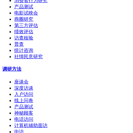
消费者行为研究
产品测试
电影试映会
商圈研究
第三方评估
绩效评估
访查核验
普查
统计咨询
社情民意研究
调研方法
座谈会
深度访谈
入户访问
线上问卷
产品测试
神秘顾客
电话访问
计算机辅助面访
街访