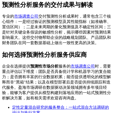
预测性分析服务的交付成果与解读
专业的
市场调查公司
交付预测性分析成果时，通常包含三个核
心组件：一是经过验证的预测模型及其性能指标（如准确率、
置信区间）；二是未来周期的量化预测值及不确定性区间；三
是针对关键业务假设的敏感性分析，揭示哪些因素对预测结果
影响最大。这些交付物帮助企业的战略规划团队、产品团队和
财务团队在同一套数据基础上做出一致性更高的决策。
如何选择预测性分析服务供应商
企业在选择提供
预测性市场分析
服务的
市场调查公司
时，需要
重点评估以下维度：团队是否具备统计学和机器学习的复合能
力；是否拥有丰富的行业数据积累；能否提供透明化的模型解
释而非"黑箱"结果；以及在模型部署后是否提供持续跟踪和迭
代服务。盈海市场调研在数据驱动决策领域拥有多年项目经
验，能够为客户提供从模型构建到落地应用的一站式预测性分
析解决方案，如有相关需求欢迎咨询询盘。
定性定量混合研究的服务整合：一站式混合方法调研的
设计与执行方案