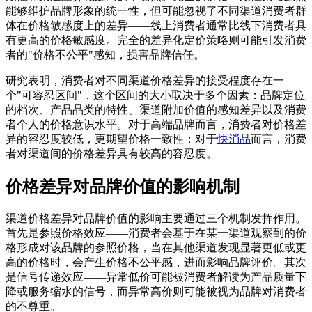
能够维护品牌形象的统一性，但可能忽视了不同渠道消费者群
体在价格敏感度上的差异——线上消费者通常比线下消费者具
有更高的价格敏感度。完全的差异化定价策略则可能引发消费
者的"价格不公平"感知，损害品牌信任。
研究表明，消费者对不同渠道价格差异的接受程度存在一
个"可容忍区间"，这个区间的大小取决于多个因素：品牌定位
的档次、产品品类的特性、渠道附加价值的感知差异以及消费
者个人的价格意识水平。对于高端品牌而言，消费者对价格差
异的容忍度较低，更期望价格一致性；对于
快消品
而言，消费
者对渠道间的价格差异具有较高的容忍度。
价格差异对品牌价值的影响机制
渠道价格差异对品牌价值的影响主要通过三个机制发挥作用。
首先是参照价格效应——消费者会基于在某一渠道观察到的价
格形成对该品牌的参照价格，当在其他渠道发现显著更低或更
高的价格时，会产生价格不公平感，进而影响品牌评价。其次
是信号传递效应——异常低价可能被消费者解读为产品质量下
降或服务缩水的信号，而异常高价则可能被视为品牌对消费者
的不尊重。