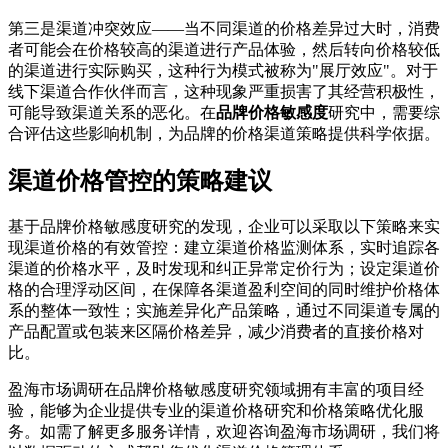
第三是渠道冲突效应——当不同渠道的价格差异过大时，消费
者可能会在价格较高的渠道进行产品体验，然后转向价格较低
的渠道进行实际购买，这种行为模式被称为"展厅效应"。对于
线下渠道合作伙伴而言，这种现象严重损害了其经营积极性，
可能导致渠道关系的恶化。在
品牌价格敏感度
研究中，需要综
合评估这些影响机制，为品牌的价格渠道策略提供科学依据。
渠道价格管控的策略建议
基于品牌价格敏感度研究的发现，企业可以采取以下策略来实
现渠道价格的有效管控：建立渠道价格监测体系，实时追踪各
渠道的价格水平，及时发现和纠正异常定价行为；设定渠道价
格的合理浮动区间，在保障各渠道盈利空间的同时维护价格体
系的整体一致性；实施差异化产品策略，通过不同渠道专属的
产品配置或包装来区隔价格差异，减少消费者的直接价格对
比。
盈海市场调研在品牌价格敏感度研究领域拥有丰富的项目经
验，能够为企业提供专业的渠道价格研究和价格策略优化服
务。如需了解更多服务详情，欢迎咨询盈海市场调研，我们将