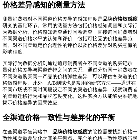
价格差异感知的测量方法
测量消费者对不同渠道价格差异的感知程度是
品牌价格敏感度
研究的基础环节。常用的测量方法包括价格感知调查和实际行
为数据分析。价格感知调查通过问卷调查，直接询问消费者对
不同渠道价格水平的认知和评价，包括可接受的价格差异范
围、对不同渠道定价合理性的评价以及价格差异对购买意愿的
影响程度。
实际行为数据分析则通过追踪消费者在不同渠道的购买记录，
量化价格差异与渠道选择之间的关系。通过分析同一消费者在
不同渠道购买同一产品的价格弹性差异，可以评估各渠道的价
格敏感程度。此外，A/B测试也是常用的研究方法——通过在
不同市场或不同时间段设定不同的渠道价格差异，观察消费者
的渠道迁移行为和品牌态度变化。这种实验方法能够更准确地
揭示价格差异的因果效应。
全渠道价格一致性与差异化的平衡
在全渠道零售策略中，
品牌价格敏感度
的管控需要找到价格一
致性和渠道差异化之间的平衡点。完全的价格一致性策略虽然