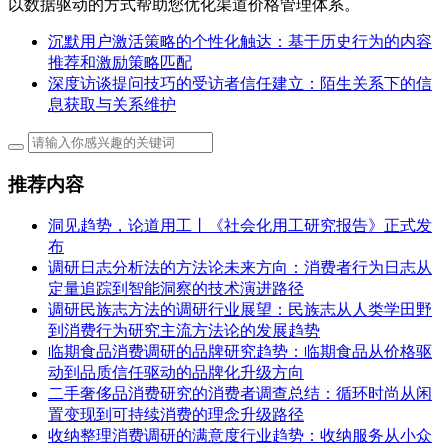
以数据驱动的方式帮助您优化渠道价格管理体系。
沉默用户激活策略的个性化触达：基于历史行为的内容
推荐和激励策略匹配
深度访谈提问技巧的受访者信任建立：陌生关系下的信
息获取与关系维护
推荐内容
洞见趋势，论道用工丨《社会化用工研究报告》正式发
布
调研日志分析法的方法论未来方向：消费者行为日志从
定量追踪到智能洞察的技术演进路径
调研民族志方法的调研行业展望：民族志从人类学田野
到消费行为研究主流方法论的发展趋势
临期食品消费调研的品牌研究趋势：临期食品从价格驱
动到品质信任驱动的品牌化升级方向
二手奢侈品消费研究的消费者调查总结：循环时尚从闲
置变现到可持续消费的理念升级路径
收纳整理消费调研的满意度行业趋势：收纳服务从小众