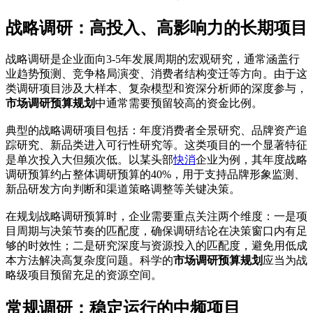
战略调研：高投入、高影响力的长期项目
战略调研是企业面向3-5年发展周期的宏观研究，通常涵盖行
业趋势预测、竞争格局演变、消费者结构变迁等方向。由于这
类调研项目涉及大样本、复杂模型和资深分析师的深度参与，
市场调研预算规划
中通常需要预留较高的资金比例。
典型的战略调研项目包括：年度消费者全景研究、品牌资产追
踪研究、新品类进入可行性研究等。这类项目的一个显著特征
是单次投入大但频次低。以某头部
快消
企业为例，其年度战略
调研预算约占整体调研预算的40%，用于支持品牌形象监测、
新品研发方向判断和渠道策略调整等关键决策。
在规划战略调研预算时，企业需要重点关注两个维度：一是项
目周期与决策节奏的匹配度，确保调研结论在决策窗口内有足
够的时效性；二是研究深度与资源投入的匹配度，避免用低成
本方法解决高复杂度问题。科学的
市场调研预算规划
应当为战
略级项目预留充足的资源空间。
常规调研：稳定运行的中频项目