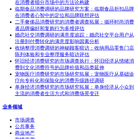
在消费者细分市场中的方法论构建
临期食品消费调研的品牌研究方案：临期食品折扣品牌
在消费者心智中的定位和品牌联想评估
二手奢侈品消费研究的消费者调查拓展：循环时尚消费
者品牌偏好和复购行为多维评估
婚恋社交消费调研的满意度追踪：婚恋社交平台用户从
注册到付费转化的满意度影响因素分析
收纳整理消费调研的神秘顾客暗访：收纳用品零售门店
陈列体验和专业整理服务暗访评估
怀旧经济消费研究的市场调查执行：怀旧经济从情绪消
费到文化消费符号的品牌价值和品类延伸
宠物医疗消费研究的市场研究拓展：宠物医疗从基础诊
疗向专科化和保险化的消费升级路径调研
单身经济消费研究的市场研究拓展：单身经济从小众到
主流的消费者生活方式和消费场景变迁
业务领域
市场调查
公共事务
商业地产