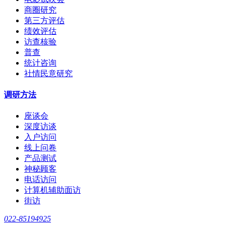
商圈研究
第三方评估
绩效评估
访查核验
普查
统计咨询
社情民意研究
调研方法
座谈会
深度访谈
入户访问
线上问卷
产品测试
神秘顾客
电话访问
计算机辅助面访
街访
022-85194925