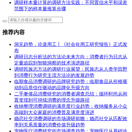
调研样本量计算的调研方法实践：不同置信水平和误差
范围下的样本量推算步骤
推荐内容
洞见趋势，论道用工丨《社会化用工研究报告》正式发
布
调研日志分析法的方法论未来方向：消费者行为日志从
定量追踪到智能洞察的技术演进路径
调研民族志方法的调研行业展望：民族志从人类学田野
到消费行为研究主流方法论的发展趋势
临期食品消费调研的品牌研究趋势：临期食品从价格驱
动到品质信任驱动的品牌化升级方向
二手奢侈品消费研究的消费者调查总结：循环时尚从闲
置变现到可持续消费的理念升级路径
收纳整理消费调研的满意度行业趋势：收纳服务从小众
高端到大众家庭的消费普及满意度演进
婚恋社交消费调研的市场调研前瞻：婚恋社交从匹配效
率到关系质量的消费价值升级趋势
宠物医疗消费研究的市场调查趋势：宠物医疗从基础诊