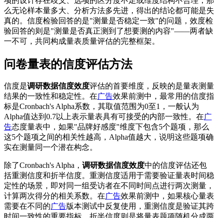
项的设计存在歧义、选项的区分度不足或维度结构不合理，那
么无论样本量多大、分析方法多先进，得出的结论都可能是失
真的。信度检验回答的是"测量是否稳定一致"的问题，效度检
验回答的则是"测量是否真正测到了想要测的内容"——两者缺
一不可，共同构成量表质量评估的完整框架。
问卷量表的信度评估方法
信度是
调研数据信度效度
评估的首要维度，反映的是量表测量
结果的一致性和稳定性。在
广告
效果前测中，最常用的信度指
标是Cronbach's Alpha系数，其取值范围为0至1，一般认为
Alpha值达到0.7以上表示量表具有可接受的内部一致性。在
广
告
态度量表中，如果"品牌好感度"维度下包含5个题项，那么
这5个题项之间的相关性越高，Alpha值越大，说明这些题项确
实在测量同一个潜在构念。
除了Cronbach's Alpha，
调研数据信度效度
中的信度评估还包
括重测信度和折半信度。重测信度适用于需要验证量表时间稳
定性的场景，即对同一组受访者在不同时间点进行两次测量，
计算两次得分的相关系数。在
广告
效果前测中，如果核心量表
需要在不同的
广告
版本测试中反复使用，重测信度是验证其跨
时间一致性的重要指标。折半信度则是将量表题项随机分成两