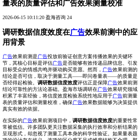
量表的质量评估和广告效果测量校准
2026-06-15 10:11:20
盈海咨询
24
调研数据信度效度在
广告
效果前测中的应
用背景
广告
效果前测是
广告
投放前验证创意方案传播效果的关键环
节，其核心目标是评估
广告
是否能够有效传递品牌信息、引发
目标受众的情感共鸣并驱动购买意愿。然而，
广告
效果前测的
结论是否可信，取决于测量工具——即问卷量表——的质量是
否经得起检验。
调研数据信度效度
评估正是保障
广告
效果前测
结论可靠性的方法论基础。盈海市场调研在
广告
效果研究领域
积累了丰富经验，将信度效度检验系统性地应用于
广告
前测量
表的质量评估和测量校准，确保
广告
效果数据能够为决策提供
真实有效的依据。
在实际的
广告
效果前测项目中，
调研数据信度效度
的重要性常
常被低估。许多团队更关注数据采集的执行效率和分析结果的
呈现形式，却忽视了测量工具本身的科学性验证。如果量表题