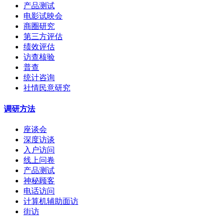
产品测试
电影试映会
商圈研究
第三方评估
绩效评估
访查核验
普查
统计咨询
社情民意研究
调研方法
座谈会
深度访谈
入户访问
线上问卷
产品测试
神秘顾客
电话访问
计算机辅助面访
街访