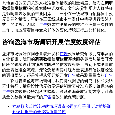
其他题项的回归关系来校准整体量表的测量精度。盈海在
调研
数据信度效度
的校准实践中还发现，文化差异和受访人群特征
是影响量表效度的重要因素——一个在一线城市白领群体中效
度良好的量表，可能在三四线城市中年群体中需要进行表述方
式上的调整。因此，
广告
效果前测量表的校准不应是一次性的
工作，而应随着目标受众群体的变化持续进行适配和优化。
咨询盈海市场调研开展信度效度评估
盈海市场调研在问卷量表开发和
广告
效果研究领域拥有丰富的
专业积累，我们的
调研数据信度效度
评估服务覆盖从量表开发
阶段的题项设计到预测试阶段的信效度检验，再到正式测量前
的量表校准全流程。无论您是需要对现有量表进行信效度检验
的调研团队，还是希望从零开始开发
广告
效果测量量表的
广告
主，欢迎咨询盈海市场调研，我们将根据您的研究目标和受访
群体特征，量身设计信度效度评估和量表校准方案，确保您的
广告
效果数据经得起科学检验。联系盈海获取定制方案，让高
质量的数据测量为您的
广告
投放决策保驾护航。
神秘顾客暗访流程的市场调查公司执行手册：访前培训
到访后报告的全流程质量管控