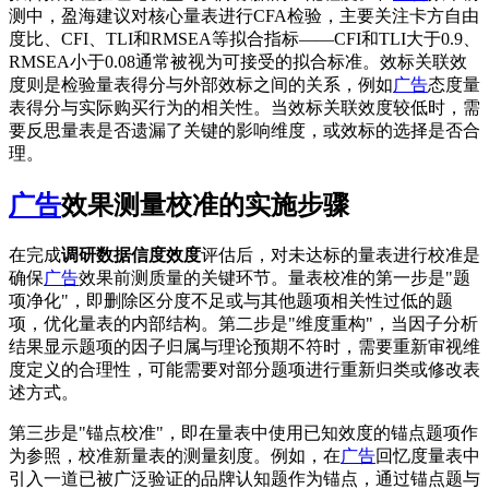
测中，盈海建议对核心量表进行CFA检验，主要关注卡方自由
度比、CFI、TLI和RMSEA等拟合指标——CFI和TLI大于0.9、
RMSEA小于0.08通常被视为可接受的拟合标准。效标关联效
度则是检验量表得分与外部效标之间的关系，例如
广告
态度量
表得分与实际购买行为的相关性。当效标关联效度较低时，需
要反思量表是否遗漏了关键的影响维度，或效标的选择是否合
理。
广告
效果测量校准的实施步骤
在完成
调研数据信度效度
评估后，对未达标的量表进行校准是
确保
广告
效果前测质量的关键环节。量表校准的第一步是"题
项净化"，即删除区分度不足或与其他题项相关性过低的题
项，优化量表的内部结构。第二步是"维度重构"，当因子分析
结果显示题项的因子归属与理论预期不符时，需要重新审视维
度定义的合理性，可能需要对部分题项进行重新归类或修改表
述方式。
第三步是"锚点校准"，即在量表中使用已知效度的锚点题项作
为参照，校准新量表的测量刻度。例如，在
广告
回忆度量表中
引入一道已被广泛验证的品牌认知题作为锚点，通过锚点题与