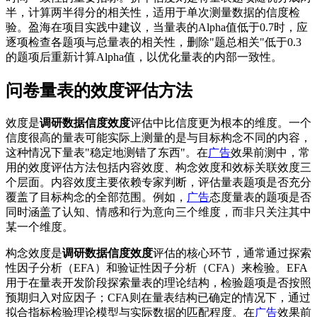
半，计算两半得分的相关性，适用于单次测量数据的信度检
验。盈海在项目实践中建议，当量表的Alpha值低于0.7时，应
逐项检查各题项与总量表的相关性，删除"题总相关"低于0.3
的题项后重新计算Alpha值，以优化量表的内部一致性。
问卷量表的效度评估方法
效度是
调研数据信度效度
评估中比信度更为根本的维度。一个
信度很高的量表可能实际上测量的是与目标构念不同的内容，
这种情况下量表"稳定地测错了东西"。在
广告
效果前测中，常
用的效度评估方法包括内容效度、构念效度和效标关联效度三
个层面。内容效度主要依赖专家判断，评估量表题项是否充分
覆盖了目标构念的全部范围。例如，
广告
态度量表的题项是否
同时涵盖了认知、情感和行为意向三个维度，而非只关注其中
某一个维度。
构念效度是
调研数据信度效度
评估的核心环节，通常通过探索
性因子分析（EFA）和验证性因子分析（CFA）来检验。EFA
用于在量表开发阶段探索量表的理论结构，检验题项是否按照
预期归入对应因子；CFA则在量表结构已确定的情况下，通过
拟合指标检验理论模型与实际数据的匹配程度。在
广告
效果前