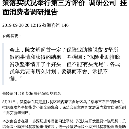
策落实状况举行第三方评价_调研公司_挂
面消费者调研报告
2019-09-30 20:12:16
盈海咨询
146
内容摘要：
会上，陈文辉起首一定了保险业助推脱贫攻坚所
做的事情和获得的结果，并强调：“保险业助推脱
贫攻坚事情开了个好头，但不能‘有头无尾’，各成
员单元要有历久计划，要锲而不舍、常抓不
懈。”
每经练习记者 胡杨 每经编辑 毕陆名
8月31日，保监会在其定点扶贫区域
内蒙古
自治区乌兰察布市召开保险业助
推脱贫攻坚事情指导小组全部
集会
，保监会副主席陈文辉及内蒙古自治区副
主席艾丽华列席。
本次集会旨在进一步深切进修贯彻习近平总书记扶贫开发重要计谋思想，总
结保险业助推脱贫攻坚事情效果，进一步做好保险业助推脱贫攻坚迥殊是助