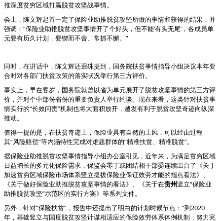
推深度贫穷区域打赢脱贫攻坚战事情。
会上，陈文辉起首一定了保险业助推脱贫攻坚所做的事情和获得的结果，并
强调：“保险业助推脱贫攻坚事情开了个好头，但不能‘有头无尾’，各成员单
元要有历久计划，要锲而不舍、常抓不懈。”
同时，在讲话中，陈文辉还迥殊提到，国务院扶贫事情指导小组决议本年要
合时对各部门扶贫政策的落实状况举行第三方评价。
事实上，早在客岁，国务院就曾以省为单元展开了脱贫攻坚事情的第三方评
价，并对个中部份省份的重要负责人举行约谈。现在来看，这类针对扶贫事
情实行的“长效问责”机制也将大面积放开，越发有利于脱贫攻坚奇迹向纵深
推动。
值得一提的是，在扶贫奇迹上，保险业具有自然的上风，可以经由过程
其“风险赔偿”等内涵特性完成对难题群体的“精准扶贫、精准脱贫”。
据保险业助推脱贫攻坚事情指导小组办公室引见，近年来，为满足贫穷区域
日益增长的多元化保险需求，保监会零丁或团结相干部委连续出台了《关于
加速贫穷区域保险市场体系竖立提拔保险业保证效劳才能的指点看法》、
《关于做好保险业助推脱贫攻坚事情的看法》、《关于在
贵州
竖立“保险业
助推脱贫攻坚”示范区的实行方案》等系列文件。
另外，针对“保险扶贫”，报告中还提出了明白的计划时候节点：“到2020
年，基础竖立与国度脱贫攻坚计谋相适应的保险效劳体系体例机制，努力完