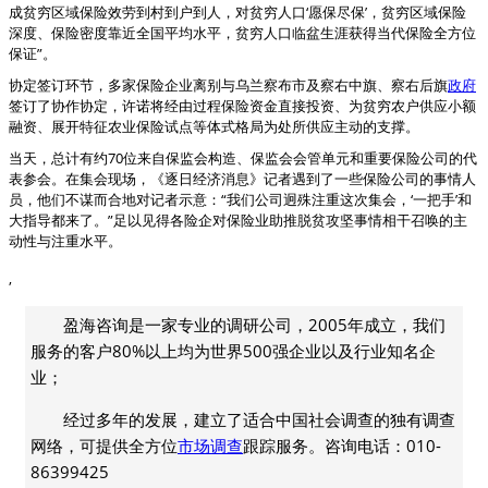
成贫穷区域保险效劳到村到户到人，对贫穷人口‘愿保尽保’，贫穷区域保险
深度、保险密度靠近全国平均水平，贫穷人口临盆生涯获得当代保险全方位
保证”。
协定签订环节，多家保险企业离别与乌兰察布市及察右中旗、察右后旗
政府
签订了协作协定，许诺将经由过程保险资金直接投资、为贫穷农户供应小额
融资、展开特征农业保险试点等体式格局为处所供应主动的支撑。
当天，总计有约70位来自保监会构造、保监会会管单元和重要保险公司的代
表参会。在集会现场，《逐日经济消息》记者遇到了一些保险公司的事情人
员，他们不谋而合地对记者示意：“我们公司迥殊注重这次集会，‘一把手’和
大指导都来了。”足以见得各险企对保险业助推脱贫攻坚事情相干召唤的主
动性与注重水平。
,
盈海咨询是一家专业的调研公司，2005年成立，我们
服务的客户80%以上均为世界500强企业以及行业知名企
业；
经过多年的发展，建立了适合中国社会调查的独有调查
网络，可提供全方位
市场调查
跟踪服务。咨询电话：010-
86399425