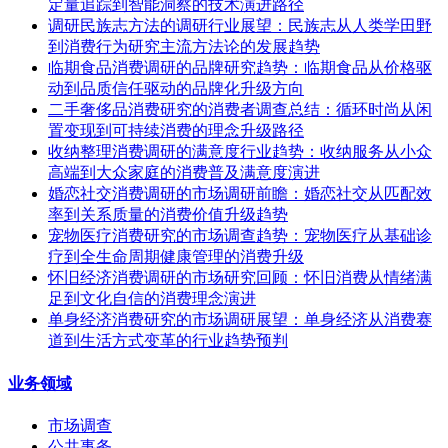
定量追踪到智能洞察的技术演进路径
调研民族志方法的调研行业展望：民族志从人类学田野
到消费行为研究主流方法论的发展趋势
临期食品消费调研的品牌研究趋势：临期食品从价格驱
动到品质信任驱动的品牌化升级方向
二手奢侈品消费研究的消费者调查总结：循环时尚从闲
置变现到可持续消费的理念升级路径
收纳整理消费调研的满意度行业趋势：收纳服务从小众
高端到大众家庭的消费普及满意度演进
婚恋社交消费调研的市场调研前瞻：婚恋社交从匹配效
率到关系质量的消费价值升级趋势
宠物医疗消费研究的市场调查趋势：宠物医疗从基础诊
疗到全生命周期健康管理的消费升级
怀旧经济消费调研的市场研究回顾：怀旧消费从情绪满
足到文化自信的消费理念演进
单身经济消费研究的市场调研展望：单身经济从消费赛
道到生活方式变革的行业趋势预判
业务领域
市场调查
公共事务