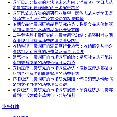
调研日志分析法的方法论未来方向：消费者行为日志从
定量追踪到智能洞察的技术演进路径
调研民族志方法的调研行业展望：民族志从人类学田野
到消费行为研究主流方法论的发展趋势
临期食品消费调研的品牌研究趋势：临期食品从价格驱
动到品质信任驱动的品牌化升级方向
二手奢侈品消费研究的消费者调查总结：循环时尚从闲
置变现到可持续消费的理念升级路径
收纳整理消费调研的满意度行业趋势：收纳服务从小众
高端到大众家庭的消费普及满意度演进
婚恋社交消费调研的市场调研前瞻：婚恋社交从匹配效
率到关系质量的消费价值升级趋势
宠物医疗消费研究的市场调查趋势：宠物医疗从基础诊
疗到全生命周期健康管理的消费升级
怀旧经济消费调研的市场研究回顾：怀旧消费从情绪满
足到文化自信的消费理念演进
单身经济消费研究的市场调研展望：单身经济从消费赛
道到生活方式变革的行业趋势预判
业务领域