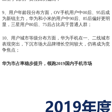
9、
用户年龄段分布方面，OV手机用户中00后、95后成
为新锐主力，华为和小米的用户中90后、85后偏好更明
显，三星用户80后、75后占比高于普通人群；
10、用户城市等级分布方面，华为手机在一、二线城市
表现突出，下沉市场大品牌增长空间较大，仍将成为竞
争焦点；
华为市占率稳步提升，领跑2019国内手机市场