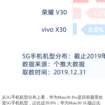
从5G手机机型分布上看，华为Mate30 Pro是目前最受欢
迎5G手机机型，占比达39.8%；华为Mate30 5G版占比