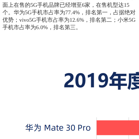
面上在售的5G手机品牌已经增至6家，在售机型达15
个。
华为5G手机市占率为77.4%，排名第一，占据绝对
优势；vivo5G手机市占率为12.6%，排名第二；小米5G
手机市占率为6.0%，排名第三。