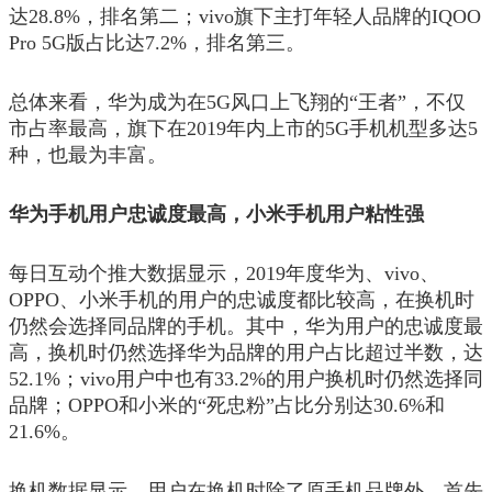
达28.8%，排名第二；vivo旗下主打年轻人品牌的IQOO
Pro 5G版占比达7.2%，排名第三。
总体来看，华为成为在5G风口上飞翔的“王者”，不仅
市占率最高，旗下在2019年内上市的5G手机机型多达5
种，也最为丰富。
华为手机用户忠诚度最高，小米手机用户粘性强
每日互动个推大数据显示，2019年度华为、vivo、
OPPO、小米手机的用户的忠诚度都比较高，在换机时
仍然会选择同品牌的手机。其中，华为用户的忠诚度最
高，换机时仍然选择华为品牌的用户占比超过半数，达
52.1%；vivo用户中也有33.2%的用户换机时仍然选择同
品牌；OPPO和小米的“死忠粉”占比分别达30.6%和
21.6%。
换机数据显示，用户在换机时除了原手机品牌外，首先