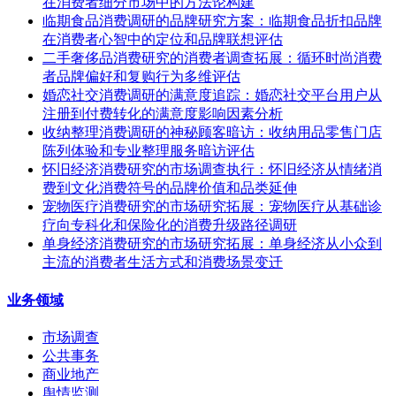
在消费者细分市场中的方法论构建
临期食品消费调研的品牌研究方案：临期食品折扣品牌
在消费者心智中的定位和品牌联想评估
二手奢侈品消费研究的消费者调查拓展：循环时尚消费
者品牌偏好和复购行为多维评估
婚恋社交消费调研的满意度追踪：婚恋社交平台用户从
注册到付费转化的满意度影响因素分析
收纳整理消费调研的神秘顾客暗访：收纳用品零售门店
陈列体验和专业整理服务暗访评估
怀旧经济消费研究的市场调查执行：怀旧经济从情绪消
费到文化消费符号的品牌价值和品类延伸
宠物医疗消费研究的市场研究拓展：宠物医疗从基础诊
疗向专科化和保险化的消费升级路径调研
单身经济消费研究的市场研究拓展：单身经济从小众到
主流的消费者生活方式和消费场景变迁
业务领域
市场调查
公共事务
商业地产
舆情监测