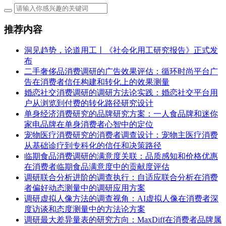
推荐内容
洞见趋势，论道用工丨《社会化用工研究报告》正式发
布
二手奢侈品消费调研的广告效果评估：循环时尚平台广
告在消费者信任构建和转化上的效果测量
婚恋社交消费调研的调研方法论实践：婚恋社交平台用
户从浏览到付费的转化路径研究设计
单身经济消费研究的品牌研究方案：一人食品牌和迷你
家电品牌在单身消费者心智中的定位
宠物医疗消费研究的消费者调查设计：宠物主医疗消费
从基础诊疗到专科化的信任和决策路径
临期食品消费调研的满意度关联：品质感知和价格优惠
在消费者临期食品满意度中的贡献度评估
调研联合分析进阶的调查执行：自适应联合分析在消费
者偏好动态测量中的调研应用方案
调研虚拟人像方法的调查视角：AI虚拟人像在消费者深
度访谈和态度测量中的方法论方案
调研最大差异量表的研究方向：MaxDiff在消费者品牌属