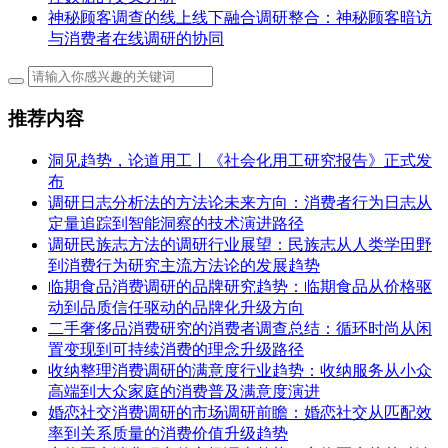
神秘顾客调查的线上线下融合调研整合：神秘顾客暗访
与消费者在线调研的协同
推荐内容
洞见趋势，论道用工丨《社会化用工研究报告》正式发
布
调研日志分析法的方法论未来方向：消费者行为日志从
定量追踪到智能洞察的技术演进路径
调研民族志方法的调研行业展望：民族志从人类学田野
到消费行为研究主流方法论的发展趋势
临期食品消费调研的品牌研究趋势：临期食品从价格驱
动到品质信任驱动的品牌化升级方向
二手奢侈品消费研究的消费者调查总结：循环时尚从闲
置变现到可持续消费的理念升级路径
收纳整理消费调研的满意度行业趋势：收纳服务从小众
高端到大众家庭的消费普及满意度演进
婚恋社交消费调研的市场调研前瞻：婚恋社交从匹配效
率到关系质量的消费价值升级趋势