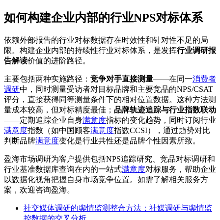
如何构建企业内部的行业NPS对标体系
依赖外部报告的行业对标数据存在时效性和针对性不足的局
限。构建企业内部的持续性行业对标体系，是发挥
行业调研报
告解读
价值的进阶路径。
主要包括两种实施路径：
竞争对手直接测量
——在同一
消费者
调研
中，同时测量受访者对目标品牌和主要竞品的NPS/CSAT
评分，直接获得同等测量条件下的相对位置数据。这种方法测
量成本较高，但对标精度最佳；
品牌轨迹追踪与行业指数联动
——定期追踪企业自身
满意度
指标的变化趋势，同时订阅行业
满意度
指数（如中国顾客
满意度
指数CCSI），通过趋势对比
判断品牌
满意度
变化是行业共性还是品牌个性因素所致。
盈海市场调研为客户提供包括NPS追踪研究、竞品对标调研和
行业基准数据库查询在内的一站式
满意度
对标服务，帮助企业
以数据化视角把握自身市场竞争位置。如需了解相关服务方
案，欢迎咨询盈海。
社交媒体调研的舆情监测整合方法：社媒调研与舆情监
控数据的交叉分析