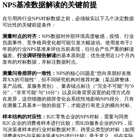
NPS基准数据解读的关键前提
在引用跨行业NPS对标数据之前，必须核实以下几个决定数据
可比性的关键前提条件：
测量时点的对齐：
NPS数据对外部环境高度敏感，疫情、行业
负面事件、竞争格局变化都可能引发大幅波动。使用发布于2
年前的行业NPS基准来评估当前表现，往往会产生严重的解读
偏差。
行业调研报告解读
的基本原则是：优先使用近12个月内
发布的对标数据，并标注数据时点。
测量问卷措辞的一致性：
NPS的核心问题是"您向亲朋好友推
荐XX的可能性"，但不同研究机构对推荐对象（某品牌整体、
某产品线、某服务类别）、量表锚点标注（"完全不可能"与"0
分"，"非常可能"与"10分"）以及问卷背景设置的处理方式存
在差异，这些细微的措辞变化会系统性地影响NPS得分。只有
在测量工具基本一致的前提下，才能进行有意义的横向对标。
样本结构的对应性：
B2C零售企业的NPS对标，需要与同类
B2C企业的消费者样本进行比较；而B2B服务企业的NPS，应
与决策者样本的行业对标数据对齐。跨受众类型的对标（如用
消费者NPS与采购决策者NPS进行比较）毫无意义，但在实际