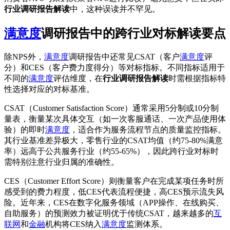
行业调研报告解读
中，这种误读并不罕见。
满意度
调研报告中的跨行业对标解读要点
除NPS外，
满意度
调研报告中还常见CSAT（客户
满意度
评
分）和CES（客户费力度得分）等对标指标。不同指标适用于
不同的
满意度
评估维度，在
行业调研报告解读
时需根据指标特
性选择对应的对标基准。
CSAT（Customer Satisfaction Score）通常采用5分制或10分制
量表，衡量某次具体交互（如一次客服通话、一次产品使用体
验）的即时
满意度
，适合作为服务流程节点的质量监控指标。
其行业基准差异极大，零售行业的CSAT均值（约75-80%满意
率）远高于公共服务行业（约55-65%），因此跨行业对标时
需特别注意行业归属的准确性。
CES（Customer Effort Score）则衡量客户在完成某项任务时所
感受到的费力程度，低CES代表流程便捷，高CES预示流失风
险。近年来，CES在数字化服务领域（APP操作、在线购买、
自助服务）的预测效力被证明优于传统CSAT，越来越多的
互
联网
和
金融
机构将CES纳入
满意度
监测体系。