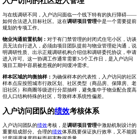
入户访问的社区进入管理
与在线调研不同，入户访问面临一个线下特有的执行障碍——
如何合法进入目标社区。这在
调研项目管理
中是一个需要提前
规划的专项工作。
物业沟通前置机制：
对于有门禁管理的封闭式住宅小区，访谈
员无法自行进入，必须由项目团队提前与物业管理处沟通，说
明调研性质、出示正规调研机构介绍信和调研委托协议，申请
进入许可。这一协调工作通常需要3-5个工作日，是入户访问
项目工期中容易被忽视的时间缓冲需求。
样本区域的均衡抽样：
为确保样本的代表性，入户访问的社区
样本点应按照城市行政区划、社区类型（商品房、保障房、老
旧社区）和商圈等级进行分层抽样，避免集中于物业配合度高
但人口结构特殊的社区，导致样本系统性偏差。
入户访问团队的
绩效
考核体系
入户访问团队的
绩效
考核，是
调研项目管理
中激励机制设计的
重要组成部分。合理的
绩效
体系既要保证执行效率，又不能因
过度强调速度指标而损害数据质量。