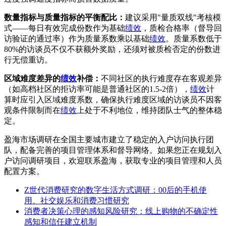
数量指标与质量指标的平衡配比：
建议采用"量质双线"考核模
式——每日有效完成份数作为基础
绩效
，质检合格率（督导回
访验证的通过率）作为质量系数乘以基础
绩效
。质量系数低于
80%的访谈员不仅不获额外奖励，还须对被质检否定的份数进
行无偿重访。
区域难度差异的
绩效
补偿：
不同社区的执行难度存在客观差异
（如高档社区的拒访率可能是普通社区的1.5-2倍），
绩效
计
算时应引入区域难度系数，确保执行难度区域的访谈员不因客
观条件限制而在
绩效
上处于不利地位，维持团队士气的整体稳
定。
盈海市场调研在全国主要城市建立了稳定的入户访问执行团
队，配备完善的项目管理体系和督导网络。如果您正在规划入
户访问调研项目，欢迎联系盈海，获取专业的项目管理和人员
配置方案。
Z世代消费研究的数字生活方式调研：00后的手机使
用、社交娱乐和消费习惯研究
消费者决策心理的感知风险研究：线上购物的不确定性
感知和信任建立机制