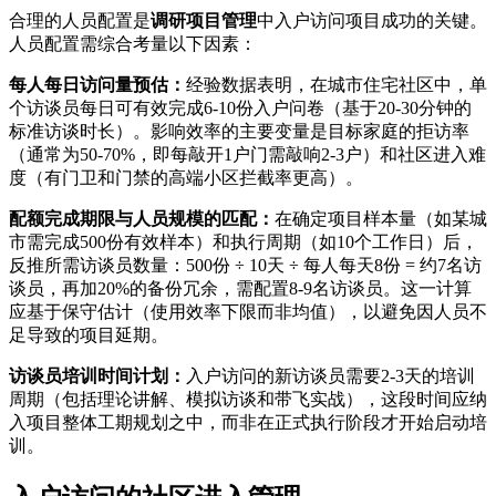
合理的人员配置是
调研项目管理
中入户访问项目成功的关键。
人员配置需综合考量以下因素：
每人每日访问量预估：
经验数据表明，在城市住宅社区中，单
个访谈员每日可有效完成6-10份入户问卷（基于20-30分钟的
标准访谈时长）。影响效率的主要变量是目标家庭的拒访率
（通常为50-70%，即每敲开1户门需敲响2-3户）和社区进入难
度（有门卫和门禁的高端小区拦截率更高）。
配额完成期限与人员规模的匹配：
在确定项目样本量（如某城
市需完成500份有效样本）和执行周期（如10个工作日）后，
反推所需访谈员数量：500份 ÷ 10天 ÷ 每人每天8份 = 约7名访
谈员，再加20%的备份冗余，需配置8-9名访谈员。这一计算
应基于保守估计（使用效率下限而非均值），以避免因人员不
足导致的项目延期。
访谈员培训时间计划：
入户访问的新访谈员需要2-3天的培训
周期（包括理论讲解、模拟访谈和带飞实战），这段时间应纳
入项目整体工期规划之中，而非在正式执行阶段才开始启动培
训。