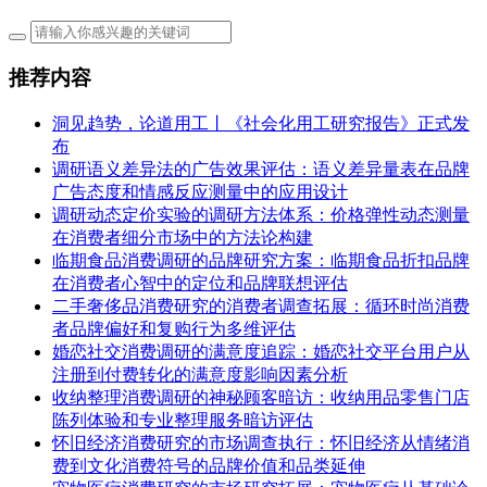
推荐内容
洞见趋势，论道用工丨《社会化用工研究报告》正式发
布
调研语义差异法的广告效果评估：语义差异量表在品牌
广告态度和情感反应测量中的应用设计
调研动态定价实验的调研方法体系：价格弹性动态测量
在消费者细分市场中的方法论构建
临期食品消费调研的品牌研究方案：临期食品折扣品牌
在消费者心智中的定位和品牌联想评估
二手奢侈品消费研究的消费者调查拓展：循环时尚消费
者品牌偏好和复购行为多维评估
婚恋社交消费调研的满意度追踪：婚恋社交平台用户从
注册到付费转化的满意度影响因素分析
收纳整理消费调研的神秘顾客暗访：收纳用品零售门店
陈列体验和专业整理服务暗访评估
怀旧经济消费研究的市场调查执行：怀旧经济从情绪消
费到文化消费符号的品牌价值和品类延伸