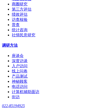
商圈研究
第三方评估
绩效评估
访查核验
普查
统计咨询
社情民意研究
调研方法
座谈会
深度访谈
入户访问
线上问卷
产品测试
神秘顾客
电话访问
计算机辅助面访
街访
022-85194925