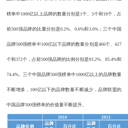
榜单中1000亿以上品牌的数量分别是1个、3个和18个，占
前500强品牌的比重分别是0.2%、0.6%和3.6%；三个中国
品牌500强榜单中100亿以下品牌的数量分别是466个、427
个和372个，占前500强品牌的比例分别是93.2%、85.4%和
74.4%。三个中国品牌500强榜单中1000亿以上的品牌数量
不断增多，100亿以下的品牌数量不断减少，品牌联盟的
中国品牌500强榜单的价值量不断提升。