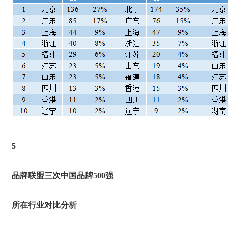
5
品牌联盟三次中国品牌500强
所在行业对比分析