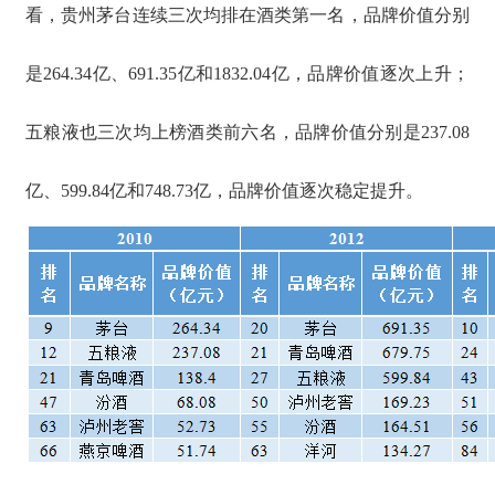
看，贵州茅台连续三次均排在酒类第一名，品牌价值分别
是264.34亿、691.35亿和1832.04亿，品牌价值逐次上升；
五粮液也三次均上榜酒类前六名，品牌价值分别是237.08
亿、599.84亿和748.73亿，品牌价值逐次稳定提升。