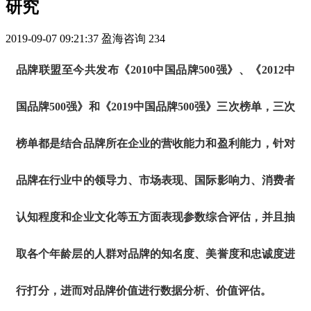
研究
2019-09-07 09:21:37
盈海咨询
234
品牌联盟至今共发布《2010中国品牌500强》、《2012中
国品牌500强》和《2019中国品牌500强》三次榜单，三次
榜单都是结合品牌所在企业的营收能力和盈利能力，针对
品牌在行业中的领导力、市场表现、国际影响力、消费者
认知程度和企业文化等五方面表现参数综合评估，并且抽
取各个年龄层的人群对品牌的知名度、美誉度和忠诚度进
行打分，进而对品牌价值进行数据分析、价值评估。