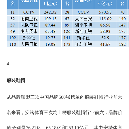
4
服装鞋帽
从品牌联盟三次中国品牌500强榜单的服装鞋帽行业前六
名来看，安踏体育三次均上榜服装鞋帽行业前六，品牌价
值分别是76.21亿、65.18亿和253.19亿元，其中安踏体育