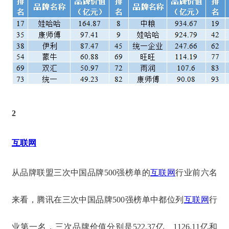
2
互联网
从品牌联盟三次中国品牌500强榜单的
互联网
行业前六名
来看，腾讯在三次中国品牌500强榜单中都位列
互联网
行
业第一名，三次品牌价值分别是522.37亿、1126.11亿和