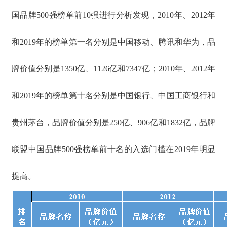
国品牌500强榜单前10强进行分析发现，2010年、2012年
和2019年的榜单第一名分别是中国移动、腾讯和华为，品
牌价值分别是1350亿、1126亿和7347亿；2010年、2012年
和2019年的榜单第十名分别是中国银行、中国工商银行和
贵州茅台，品牌价值分别是250亿、906亿和1832亿，品牌
联盟中国品牌500强榜单前十名的入选门槛在2019年明显
提高。