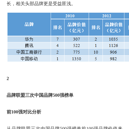
长，相关头部品牌更是受益匪浅。
2
品牌联盟三次中国品牌500强榜单
前100强对比分析
从品牌联盟三次中国品牌500强榜单前100强品牌价值来