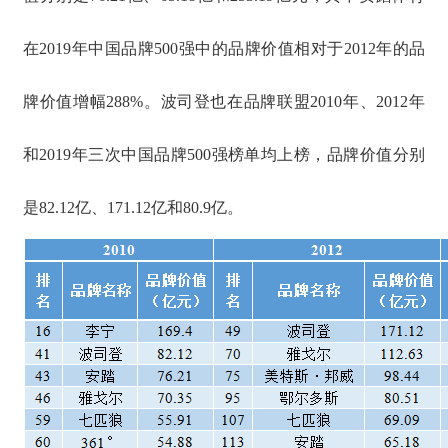
在2019年中国品牌500强中的品牌价值相对于2012年的品
牌价值增幅288%。波司登也在品牌联盟2010年、2012年
和2019年三次中国品牌500强榜单均上榜，品牌价值分别
是82.12亿、171.12亿和80.9亿。