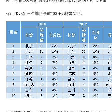
位，占前100强所有地区品牌的比例分别为7%、8%和
8%，显示出三个地区是前100强品牌聚集区。