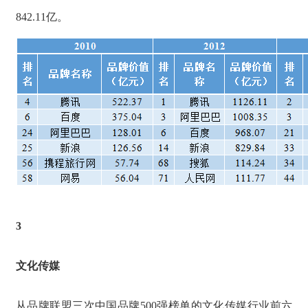
842.11亿。
3
文化传媒
从品牌联盟三次中国品牌500强榜单的文化传媒行业前六