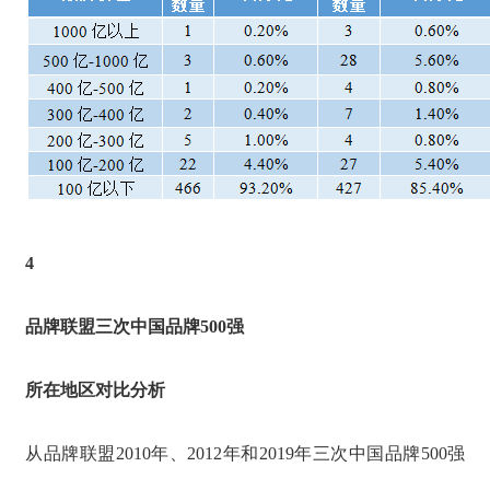
4
品牌联盟三次中国品牌500强
所在地区对比分析
从品牌联盟2010年、2012年和2019年三次中国品牌500强