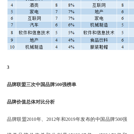
3
品牌联盟三次中国品牌500强榜单
品牌价值总体对比分析
品牌联盟2010年、2012年和2019年发布的中国品牌500强