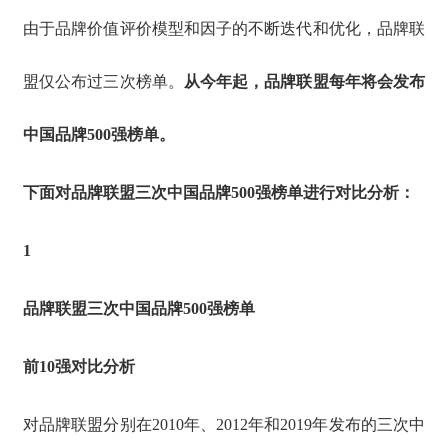
由于品牌价值评价模型和因子的不断迭代和优化，品牌联
盟仅公布过三次榜单。
从今年起，品牌联盟每年将会发布
中国品牌500强榜单。
下面对品牌联盟三次中国品牌500强榜单进行对比分析：
1
品牌联盟三次中国品牌500强榜单
前10强对比分析
对品牌联盟分别在2010年、2012年和2019年发布的三次中