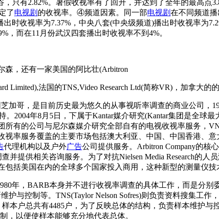
，只有2.82%。暑假收视率有了回升，并达到了全年的最高点3.85
定了
电视剧
的收视率。④频道因素。同一部
电视剧
在不同频道播
播出时收视率为7.37%，中央八套(中央级频道)播出时收视率为
39%，而在11月份武汉四套播出时收视率不到4%。
有一家美国的阿比壮(Arbitron
Board Limited),法国的TNS,Video Research Ltd(简称VR)，加拿
美国芝加哥，是目前历史最为悠久的从事视听率调查的商业公司，19
004年8月5日，下属于Kantar媒介研究(Kantar集团是全
所有的公司与尼尔森媒介研究全部自有的电视收视率服务，VNU和
收视率服务覆盖的主要市场包括澳大利亚、中国、中国香港、意大
告
代理机构以及户外
广告
公司提供服务。Arbitron Compa
服务。为了对抗Nielsen Media Research的人员测量仪(pe
PPM)，并已开始在包括美国在内的全球多个国家投入商用，这种新型的测
Limited)成立于1980年，BARB本身并不进行收视率调查的具体工作，而是分别
控制等。TNS(Taylor Nelson Sofres)则负责资料搜集工
样本户总共有4485户，为了反映总体的结构，负责样本维护与控制的电视研究公
控制，以便使样本能够充分地代表总体。