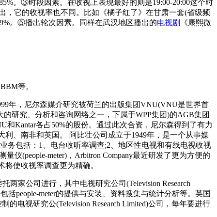
%。③时段因素。在收视上表现最好的则是19:00-20:00这个时
出，它的收视率也不同。比如《橘子红了》在甘肃一套(省级频
7.29%。⑤播出轮次因素。同样在武汉地区播出的
电视剧
《康熙微
大的的BBM等。
99年，尼尔森媒介研究被荷兰的出版集团VNU(VNU是世界首
球最大的研究、分析和咨询网络之一，下属于WPP集团)的AGB集团
Kantar各占50%的股份。通过此次合资，尼尔森得到了有力
利、南非和英国。 阿比壮公司成立于1949年，是一个从事媒
ny的核心业务包括：1、电台收听率调查;2、地区性电视和有线电视收视
ople-meter)，Arbitron Company最近研发了更为方便的
量仪技术将使收视率调查更为精确。
委托两家公司进行，其中电视研究公司(Television Research
作，包括people-meter的提供与安装、资料搜集与统计分析等。英国
(Television Research Limited)公司，每年要进行