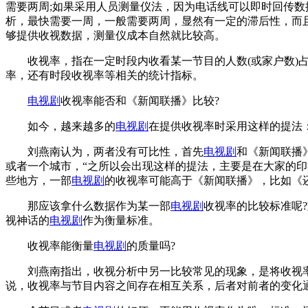
需要两周;如果采用人员测量仪法，因为电话线可以即时回传数
析，最快需要一周，一般需要两周，显然有一定的滞后性，而
够提供收视数据，测量仪成本自然就比较高。
收视率，指在一定时段内收看某一节目的人数(或家户数)占观
率，还有时段收视率等相关的统计指标。
电视剧
收视率能否和《新闻联播》比较?
如今，越来越多的
电视剧
在提供收视率时采用这样的提法
刘燕南认为，两者没有可比性，首先
电视剧
和《新闻联播
或者一个城市，“之所以会出现这样的提法，主要是在大家的
些地方，一部
电视剧
的收视率可能高于《新闻联播》，比如《
那应该拿什么数据作为某一部
电视剧
收视率的比较标准呢
视神话的
电视剧
作为衡量标准。
收视率能衡量
电视剧
的质量吗?
刘燕南指出，收视分析中另一比较常见的现象，是将收视率高
说，收视率与节目内容之间存在相互关系，后者对前者的变化