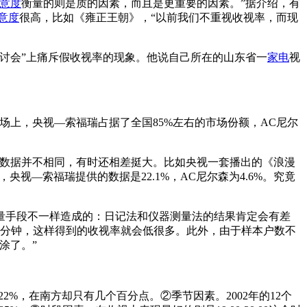
意度
衡量的则是质的因素，而且是更重要的因素。”据介绍，有
意度
很高，比如《雍正王朝》，“以前我们不重视收视率，而现
讨会”上痛斥假收视率的现象。他说自己所在的山东省一
家电
视
上，央视—索福瑞占据了全国85%左右的市场份额，AC尼尔
率数据并不相同，有时还相差挺大。比如央视一套播出的《浪漫
央视—索福瑞提供的数据是22.1%，AC尼尔森为4.6%。究竟
手段不一样造成的：日记法和仪器测量法的结果肯定会有差
1分钟，这样得到的收视率就会低很多。此外，由于样本户数不
涂了。”
%，在南方却只有几个百分点。②季节因素。2002年的12个