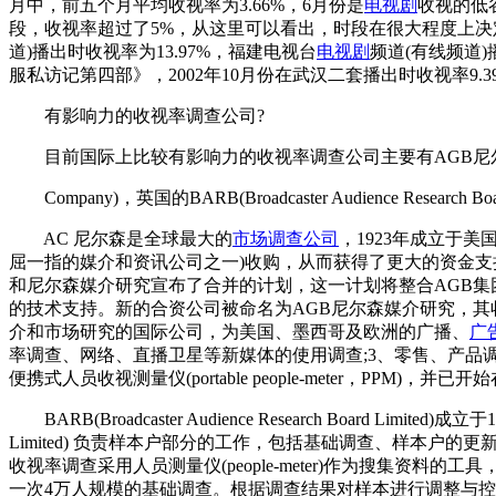
月中，前五个月平均收视率为3.66%，6月份是
电视剧
收视的低谷
段，收视率超过了5%，从这里可以看出，时段在很大程度上决
道)播出时收视率为13.97%，福建电视台
电视剧
频道(有线频道)
服私访记第四部》，2002年10月份在武汉二套播出时收视率9.
有影响力的收视率调查公司?
目前国际上比较有影响力的收视率调查公司主要有AGB尼尔森，还
Company)，英国的BARB(Broadcaster Audience Research 
AC 尼尔森是全球最大的
市场调查公司
，1923年成立于
屈一指的媒介和资讯公司之一)收购，从而获得了更大的资金支持。2
和尼尔森媒介研究宣布了合并的计划，这一计划将整合AGB集团
的技术支持。新的合资公司被命名为AGB尼尔森媒介研究，其
介和市场研究的国际公司，为美国、墨西哥及欧洲的广播、
广
率调查、网络、直播卫星等新媒体的使用调查;3、零售、产品调查并提供相关咨询
便携式人员收视测量仪(portable people-meter，
BARB(Broadcaster Audience Research Board 
Limited) 负责样本户部分的工作，包括基础调查、样本户的更新维护与
收视率调查采用人员测量仪(people-meter)作为搜集资料的工具，
一次4万人规模的基础调查。根据调查结果对样本进行调整与