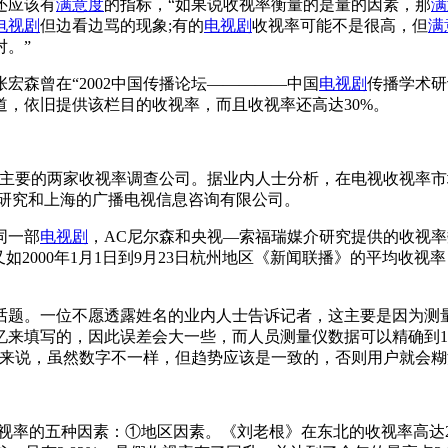
还应该有
满意度
的指标，“如果说收视率衡量的是量的因素，那
满
电视剧
但边看边骂的现象;有的
电视剧
收视率可能不是很高，但
满
。”
张宏森曾在“2002中国传播论坛—————中国
电视剧
传播学术研
，依旧提供该栏目的收视率，而且收视率还高达30%。
要的两家收视率调查公司。据业内人士分析，在电视收视率市场
介研究和上海的广播电视信息咨询有限公司。
同一部
电视剧
，AC尼尔森和央视—索福瑞媒介研究提供的收视
2000年1月1日到9月23日杭州地区《新闻联播》的平均收视率，
题。一位不愿透露姓名的业内人士告诉记者，这主要是因为测量
忆来填写的，因此误差会大一些，而人员测量仪数据可以精确到
来说，虽然数字不一样，但趋势应该是一致的，否则用户就会糊
视率的五种因素：①地区因素。《刘老根》在东北的收视率高达22