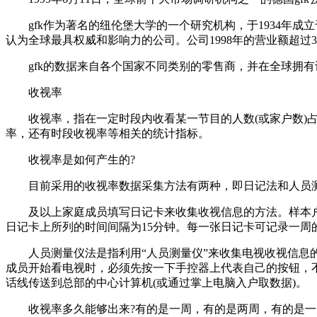
gfk作为著名的纽伦堡大学的一个研究机构，于1934年成
认为全球最具权威和影响力的公司。公司1998年的营业额超过3亿
gfk的数据来自各个国家不同类别的零售商，并在全球拥有许多重要客户，
收视率
收视率，指在一定时段内收看某一节目的人数(或家户数)占观
率，还有时段收视率等相关的统计指标。
收视率是如何产生的?
目前采用的收视率数据采集方法有两种，即日记法和人员测
及以上家庭成员填写日记卡来收集收视信息的方法。样本户中
日记卡上所列的时间间隔为15分钟。每一张日记卡可记录一周
人员测量仪法是指利用“人员测量仪”来收集电视收视信息的
成员开始看电视时，必须先按一下手控器上代表自己的按钮，
话线传送到总部的中心计算机(或通过掌上电脑入户取数据)。
收视率多久能够出来?有的是一周，有的是两周，有的是一天