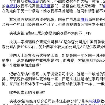
个节目或者
电视剧
的好坏，不能用收视率作为唯一标准，
的
电视剧
收视率很高但
满意度
很低，甚至会出现大家都看一部
在则走向了另一个极端：惟收视率马首是瞻，这两种情形都不对
其次是收视率也有造假现象。国家广电总局
电影
局副局长
台有一个栏目已经停播三个月了，但是收视调查公司根本不知道
央视索福瑞和AC尼尔森提供的收视率为何不一样?
央视—索福瑞媒介研究公司和AC尼尔森公司是中国目前最主
森公司占据10%左右，另外两家比较大的公司是AC尼尔森媒
业内人士经常会有这样的印象，即使是同一地区同一时段
的事》，尼尔森的平均收视率是7%，而央视—索福瑞则为6%;又如
哪一个数据更加准确呢?
记者在采访中发现，对于调查公司来说，这是一个敏感的话
异，应该说仪器测量法更准确一些，日记法往往是通过事后回
同、采用的计算体系不一样等，也会造成收视率不一样，“一般
哪些因素影响收视率?
央视-索福瑞媒介研究公司的毕江燕则分析了影响
电视剧
收