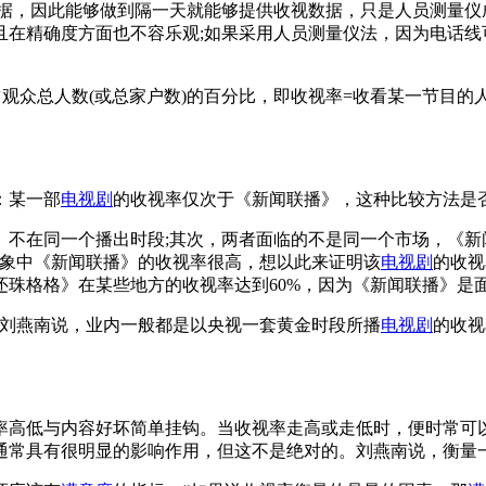
据，因此能够做到隔一天就能够提供收视数据，只是人员测量仪
且在精确度方面也不容乐观;如果采用人员测量仪法，因为电话线
众总人数(或总家户数)的百分比，即收视率=收看某一节目的人数
：某一部
电视剧
的收视率仅次于《新闻联播》，这种比较方法是
》不在同一个播出时段;其次，两者面临的不是同一个市场，《新
印象中《新闻联播》的收视率很高，想以此来证明该
电视剧
的收视
还珠格格》在某些地方的收视率达到60%，因为《新闻联播》是
?刘燕南说，业内一般都是以央视一套黄金时段所播
电视剧
的收视
低与内容好坏简单挂钩。当收视率走高或走低时，便时常可以看
通常具有很明显的影响作用，但这不是绝对的。刘燕南说，衡量