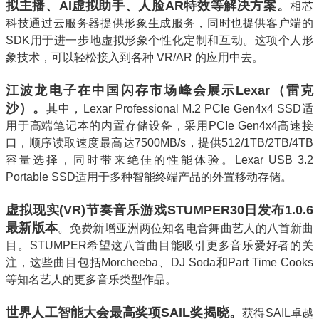
拟主播、AI虚拟助手、人脸AR特效等解决方案。
相芯
科技通过云服务器提供形象生成服务，同时也提供客户端的
SDK用于进一步地虚拟形象个性化定制和互动。这项个人形
象技术，可以轻松接入到各种 VR/AR 的应用中去。
江波龙电子在中国闪存市场峰会展示Lexar（雷克
沙）。
其中，Lexar Professional M.2 PCIe Gen4x4 SSD适
用于高端笔记本的内置存储设备，采用PCIe Gen4x4高速接
口，顺序读取速度最高达7500MB/s，提供512/1TB/2TB/4TB
容量选择，同时带来绝佳的性能体验。Lexar USB 3.2
Portable SSD适用于多种智能终端产品的外置移动存储。
虚拟现实(VR)节奏音乐游戏STUMPER30日发布1.0.6
最新版本
。免费新增亚洲两位知名电音舞曲艺人的八首新曲
目。STUMPER希望这八首曲目能吸引更多音乐爱好者的关
注，这些曲目包括Morcheeba、DJ Soda和Part Time Cooks
等知名艺人的更多音乐类型作品。
世界人工智能大会最高奖项SAIL奖揭晓。
获得SAIL卓越