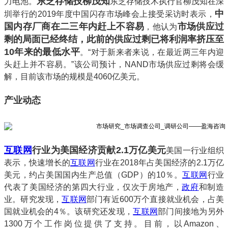
东芝存储技柳茂知
力电池。
东芝存储技术执行官柳茂知在深
中
圳举行的2019年度中国闪存市场峰会上接受采访时表示，
国内存厂商在二三年内赶上不容易
市场供应过
，他认为
剩的局面已经终结，此前的供应过剩已将利润率挤压至
10年来的最低水平
。“对于新来者来说，在最近两三年内迎
头赶上并不容易。”该公司预计，NAND市场供应过剩将会缓
解，目前该市场的规模是4060亿美元。
产业动态
互联网
行业为美国经济贡献2.1万亿美元
美国一行业组织
表示，快速增长的
互联网
行业在2018年占美国经济的2.1万亿
美元，约占美国国内生产总值（GDP）的10％。
互联网
行业
代表了美国经济的第四大行业，仅次于房地产，
政府
和制造
业。研究发现，
互联网
部门有近600万个直接就业机会，占美
国就业机会的4％。该研究还发现，
互联网
部门间接地为另外
1300万个工作岗位提供了支持。目前，以Amazon、