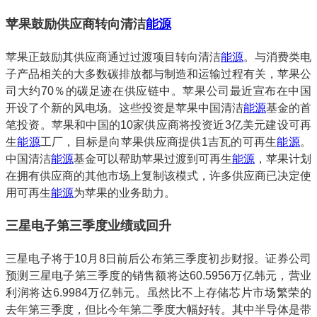
苹果鼓励供应商转向清洁
能源
苹果正鼓励其供应商通过过渡项目转向清洁
能源
。与消费类电
子产品相关的大多数碳排放都与制造和运输过程有关，苹果公
司大约70％的碳足迹在供应链中。苹果公司最近宣布在中国
开设了个新的风电场。这些投资是苹果中国清洁
能源
基金的首
笔投资。苹果和中国的10家供应商将投资近3亿美元建设可再
生
能源
工厂，目标是向苹果供应商提供1吉瓦的可再生
能源
。
中国清洁
能源
基金可以帮助苹果过渡到可再生
能源
，苹果计划
在拥有供应商的其他市场上复制该模式，许多供应商已决定使
用可再生
能源
为苹果的业务助力。
三星电子第三季度业绩或回升
三星电子将于10月8日前后公布第三季度初步财报。证券公司
预测三星电子第三季度的销售额将达60.5956万亿韩元，营业
利润将达6.9984万亿韩元。虽然比不上存储芯片市场繁荣的
去年第三季度，但比今年第二季度大幅好转。其中半导体是带