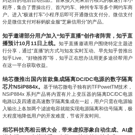
到达目的地后自动扣款。首家接入先乘后付模式的极速打车小
程序，集合了曹操出行、首汽约车、神州专车等多个网约车商
户。进入“极速打车”小程序后即可开通微信支付分。微信支付
分是微信支付对标蚂蚁金服“芝麻信用分”的产品。
知乎邀请部分用户加入“知乎直播”创作者阵营，知乎直
播预计10月11日上线。
知乎直播邀请用户围绕特定主题进
行分享，通过“直播”的方式与知友实时互动。早先知乎曾推出
知乎Live、“好物推荐”等，知乎正在想办法用更多途径帮用户
在这一平台获取收益。
纳芯微推出国内首款集成隔离DC/DC电源的数字隔离
芯片NSiP884x。
基于纳芯微电子独有的TFPowetTM技术，
NSiP884x 系列产品将内置有片上变压器的隔离DC/DC电源
电路以及四通道高速数字隔离集成在一起，用户只需在电源输
入输出上各加两个滤波电容就能实现电源隔离和信号隔离，极
大程度地降低用户的开发难度，节省开发时间。
相芯科技亮相云栖大会
带来虚拟形象自动生成、AI虚
，