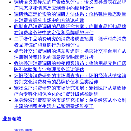
调研语义差异法的广告效果评估：语义差异量表在品牌
广告态度和情感反应测量中的应用设计
调研动态定价实验的调研方法体系：价格弹性动态测量
在消费者细分市场中的方法论构建
临期食品消费调研的品牌研究方案：临期食品折扣品牌
在消费者心智中的定位和品牌联想评估
二手奢侈品消费研究的消费者调查拓展：循环时尚消费
者品牌偏好和复购行为多维评估
婚恋社交消费调研的满意度追踪：婚恋社交平台用户从
注册到付费转化的满意度影响因素分析
收纳整理消费调研的神秘顾客暗访：收纳用品零售门店
陈列体验和专业整理服务暗访评估
怀旧经济消费研究的市场调查执行：怀旧经济从情绪消
费到文化消费符号的品牌价值和品类延伸
宠物医疗消费研究的市场研究拓展：宠物医疗从基础诊
疗向专科化和保险化的消费升级路径调研
单身经济消费研究的市场研究拓展：单身经济从小众到
主流的消费者生活方式和消费场景变迁
业务领域