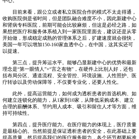
中心。
目前来看，跟公立或者私立医院合作的模式不太走得通，
收购医院倒是省时间，但是团队融合难度不小，因此新建中心
和肾病专科医院，前期可能会比较麻烦，但这是必经之路，如
果想把医疗和服务体系植入到一家医院里面去，建议还是从零
开始做，形成稳定成熟的管理体系之后，扩建速度就会很快，
美国一年可以增加150-160家血透中心，在中国，这其实还可
以提速。
第三点，提升筹运水平。能够凸显新建中心的优势和最新
理念是“第一眼情人”+“言之有物”，在硬件上比别人好，还包
括布局分区、通道流程、安全管控、环境设施、人性照护、医
疗转诊以及劳动保障等，不仅要专业化，还要人性化。
此外，提高运营能力，如何成为透析患者的首选机构、如
何建立连锁化的能力，从1家到10家，从降低采购成本、建立
合理的薪酬体系、节约用人成本、吸引和留住人才等方面，维
持可持续性。
第四点，提升医疗能力。在医疗能力的体现上，医疗质量
是最核心的。当然前提是保证透析患者的安全，在此基础上要
提高质量，然后提高我们的医疗服务能力，各个环节都要标准