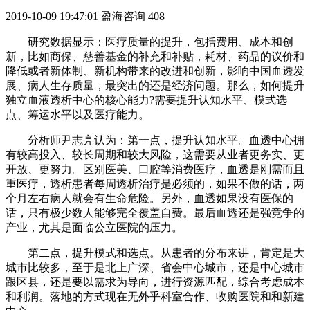
2019-10-09 19:47:01
盈海咨询
408
研究数据显示：医疗质量的提升，包括费用、成本和创
新，比如商保、慈善基金的补充和补贴，耗材、药品的议价和
降低或者新体制、新机构带来的改进和创新，影响中国血透发
展、病人生存质量，最突出的还是经济问题。那么，如何提升
独立血液透析中心的核心能力?需要提升认知水平、模式选
点、筹运水平以及医疗能力。
分析师尹志亮认为：第一点，提升认知水平。血透中心拥
有较高投入、较长周期和较大风险，这需要从业者更务实、更
开放、更努力。区别医美、口腔等消费医疗，血透是刚需而且
重医疗，透析患者每周透析治疗是必须的，如果不做的话，两
个月左右病人就会有生命危险。另外，血透如果没有医保的
话，只有极少数人能够完全覆盖自费。最后血透还是强竞争的
产业，尤其是面临公立医院的压力。
第二点，提升模式和选点。从患者的分布来讲，肯定是大
城市比较多，至于是北上广深、省会中心城市，还是中心城市
跟区县，还是要以需求为导向，进行资源匹配，综合考虑成本
和利润。落地的方式现在无外乎科室合作、收购医院和和新建