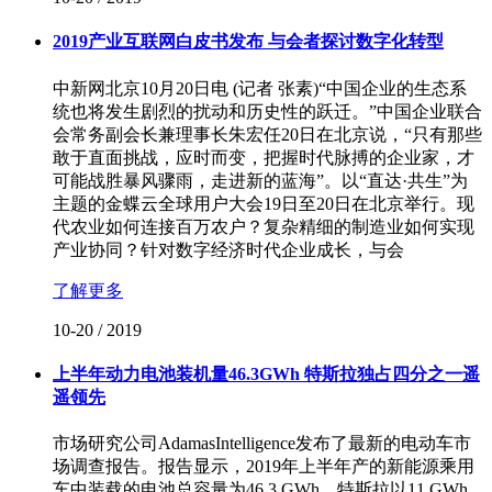
2019产业互联网白皮书发布 与会者探讨数字化转型
中新网北京10月20日电 (记者 张素)“中国企业的生态系
统也将发生剧烈的扰动和历史性的跃迁。”中国企业联合
会常务副会长兼理事长朱宏任20日在北京说，“只有那些
敢于直面挑战，应时而变，把握时代脉搏的企业家，才
可能战胜暴风骤雨，走进新的蓝海”。以“直达·共生”为
主题的金蝶云全球用户大会19日至20日在北京举行。现
代农业如何连接百万农户？复杂精细的制造业如何实现
产业协同？针对数字经济时代企业成长，与会
了解更多
10-20
/
2019
上半年动力电池装机量46.3GWh 特斯拉独占四分之一遥
遥领先
市场研究公司AdamasIntelligence发布了最新的电动车市
场调查报告。报告显示，2019年上半年产的新能源乘用
车中装载的电池总容量为46.3 GWh，特斯拉以11 GWh