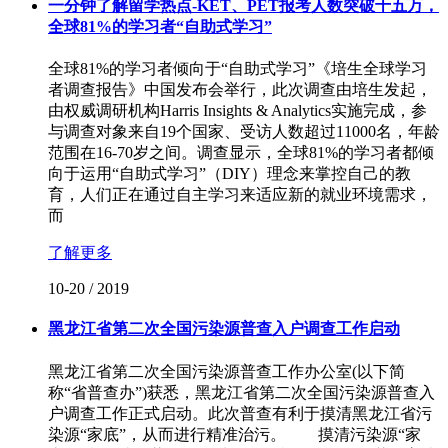
一分钟了解留学热点-KET、PET报考人数突破十五万，
全球81%的学习者“自助式学习”
全球81%的学习者倾向于“自助式学习”《培生全球学习
者调查报告》中国发布会举行，此次调查由培生发起，
由权威调研机构Harris Insights & Analytics实施完成，参
与调查对象来自19个国家、受访人数超过11000名，年龄
范围在16-70岁之间。调查显示，全球81%的学习者都倾
向于运用“自助式学习”（DIY）理念来掌控自己的教
育，人们正在通过自主学习来适应新的就业环境需求，
而
了解更多
10-20
/
2019
黑龙江省第二次全国污染源普查入户调查工作启动
黑龙江省第二次全国污染源普查工作办公室(以下简
称“省普查办”)获悉，黑龙江省第二次全国污染源普查入
户调查工作正式启动。此次普查有利于摸清黑龙江省污
染源“家底”，从而进行精准治污。 摸清污染源“家