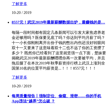
了解更多
10-20
/
2019
8557元！武汉2019年最新薪酬数据出炉，最赚钱的是…
每隔一段时间都有固定几条新闻可以引发大家焦虑养老
金还够用吗？医保要见底了吗？你达到平均月薪了吗？
十一小长假刚刚离开出份子钱的憋出内伤还没好转眼间
双十一又要来了这意味着双十二也不远了你的工资攒了
多少？ 既然你已经看到了这里就坚强一点下面，楚妹要
揭晓武汉2019年最新薪酬嘿嘿你再一次要被平均，并且
拖后腿了在本次2019年秋季薪资排行榜上武汉上涨到全
国第10名的位置平均薪资是...！！！8557元！！！
了解更多
10-20
/
2019
每周质量报告丨强制定位、偷窥、泄密……你的手机
App违法“越界”怎么破 ？