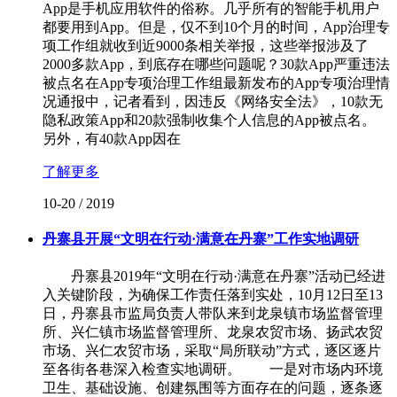
App是手机应用软件的俗称。几乎所有的智能手机用户
都要用到App。但是，仅不到10个月的时间，App治理专
项工作组就收到近9000条相关举报，这些举报涉及了
2000多款App，到底存在哪些问题呢？30款App严重违法
被点名在App专项治理工作组最新发布的App专项治理情
况通报中，记者看到，因违反《网络安全法》，10款无
隐私政策App和20款强制收集个人信息的App被点名。
另外，有40款App因在
了解更多
10-20
/
2019
丹寨县开展“文明在行动·满意在丹寨”工作实地调研
丹寨县2019年“文明在行动·满意在丹寨”活动已经进
入关键阶段，为确保工作责任落到实处，10月12日至13
日，丹寨县市监局负责人带队来到龙泉镇市场监督管理
所、兴仁镇市场监督管理所、龙泉农贸市场、扬武农贸
市场、兴仁农贸市场，采取“局所联动”方式，逐区逐片
至各街各巷深入检查实地调研。 一是对市场内环境
卫生、基础设施、创建氛围等方面存在的问题，逐条逐