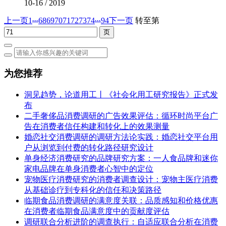
10-16
/
2019
...
...
上一页
1
68
69
70
71
72
73
74
94
下一页
转至第
为您推荐
洞见趋势，论道用工丨《社会化用工研究报告》正式发
布
二手奢侈品消费调研的广告效果评估：循环时尚平台广
告在消费者信任构建和转化上的效果测量
婚恋社交消费调研的调研方法论实践：婚恋社交平台用
户从浏览到付费的转化路径研究设计
单身经济消费研究的品牌研究方案：一人食品牌和迷你
家电品牌在单身消费者心智中的定位
宠物医疗消费研究的消费者调查设计：宠物主医疗消费
从基础诊疗到专科化的信任和决策路径
临期食品消费调研的满意度关联：品质感知和价格优惠
在消费者临期食品满意度中的贡献度评估
调研联合分析进阶的调查执行：自适应联合分析在消费