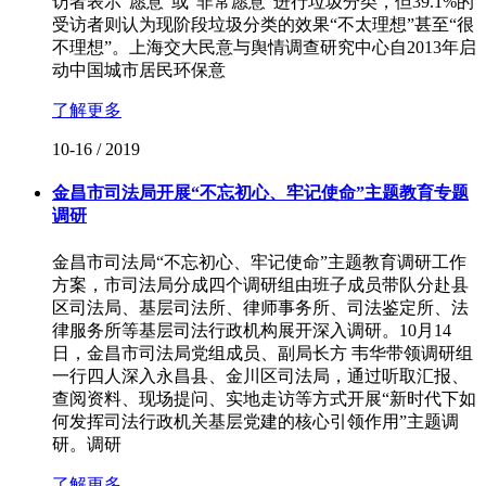
访者表示“愿意”或“非常愿意”进行垃圾分类，但39.1%的
受访者则认为现阶段垃圾分类的效果“不太理想”甚至“很
不理想”。上海交大民意与舆情调查研究中心自2013年启
动中国城市居民环保意
了解更多
10-16
/
2019
金昌市司法局开展“不忘初心、牢记使命”主题教育专题
调研
金昌市司法局“不忘初心、牢记使命”主题教育调研工作
方案，市司法局分成四个调研组由班子成员带队分赴县
区司法局、基层司法所、律师事务所、司法鉴定所、法
律服务所等基层司法行政机构展开深入调研。10月14
日，金昌市司法局党组成员、副局长方 韦华带领调研组
一行四人深入永昌县、金川区司法局，通过听取汇报、
查阅资料、现场提问、实地走访等方式开展“新时代下如
何发挥司法行政机关基层党建的核心引领作用”主题调
研。调研
了解更多