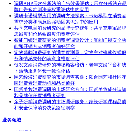
调研AHP层次分析法的广告效果评估：层次分析法在品
牌广告多准则决策权重评估中的应用
调研卡诺模型应用的调研方法探索：卡诺模型在消费者
需求分类和满意度驱动因素识别中的应用
共享充电宝消费研究的品牌研究视角：共享充电宝品牌
忠诚度和价格敏感度消费者评估
智能门锁消费研究的消费者调查设计：智能门锁安全功
能和开锁方式消费者偏好研究
宠物殡葬消费研究的满意度测量：宠物主对殡葬仪式服
务和情感关怀的满意度维度评估
银发文娱消费研究的神秘顾客暗访：老年文娱平台和线
下活动服务体验一致性评估
园艺经济消费研究的市场调查实践：阳台园艺和社区花
园消费者消费动机和品类偏好
国货美妆消费调研的市场研究方向：国货美妆成分认知
和品牌信任度消费者研究
亲子研学消费调研的市场调研服务：家长研学课程品质
和安全保障消费决策路径洞察
业务领域