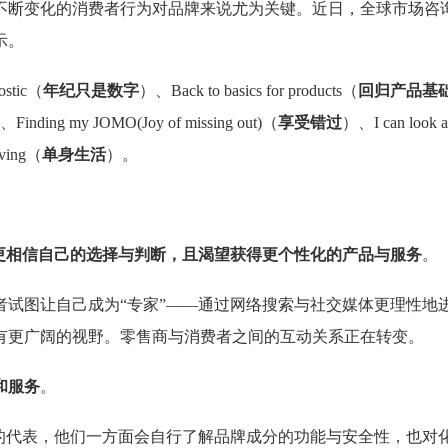
变化的消费者行为对品牌来说尤为关键。近日，全球市场咨询公司欧睿
示。
tic（
年纪只是数字
）、Back to basics for products（
回归产品基
Finding my JOMO(Joy of missing out)（
享受错过
）、I can look a
ving（
单身生活
）。
更相信自己的选择与判断，且渴望获得更个性化的产品与服务
。
者试图让自己成为“专家”——通过网络搜索与社交媒体更理性地
有更广阔的视野。零售商与消费者之间的互动关系正在转变。
和服务
。
”的代表，他们一方面会自行了解品牌成分的功能与安全性，也对