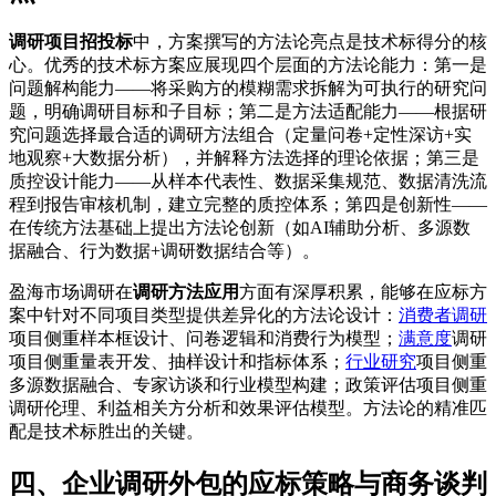
调研项目招投标
中，方案撰写的方法论亮点是技术标得分的核
心。优秀的技术标方案应展现四个层面的方法论能力：第一是
问题解构能力——将采购方的模糊需求拆解为可执行的研究问
题，明确调研目标和子目标；第二是方法适配能力——根据研
究问题选择最合适的调研方法组合（定量问卷+定性深访+实
地观察+大数据分析），并解释方法选择的理论依据；第三是
质控设计能力——从样本代表性、数据采集规范、数据清洗流
程到报告审核机制，建立完整的质控体系；第四是创新性——
在传统方法基础上提出方法论创新（如AI辅助分析、多源数
据融合、行为数据+调研数据结合等）。
盈海市场调研在
调研方法应用
方面有深厚积累，能够在应标方
案中针对不同项目类型提供差异化的方法论设计：
消费者调研
项目侧重样本框设计、问卷逻辑和消费行为模型；
满意度
调研
项目侧重量表开发、抽样设计和指标体系；
行业研究
项目侧重
多源数据融合、专家访谈和行业模型构建；政策评估项目侧重
调研伦理、利益相关方分析和效果评估模型。方法论的精准匹
配是技术标胜出的关键。
四、企业调研外包的应标策略与商务谈判