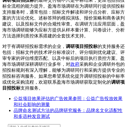
调研项目招投标
的最终交付物不只是中标结果，更应包括招投
标全流程的能力提升。盈海市场调研在为调研同行提供招投标
支持服务时，通常包括：招标文件解读和评分点分析、应标方
案的方法论优化、述标答辩的模拟演练、报价策略和商务谈判
建议、以及投标文件的合规性审查。在调研方法应用层面，盈
海市场调研能够为应标方提供从样本量计算、问卷设计、分析
方法选择到质控体系搭建的全套技术支持。
对于有调研招投标需求的企业，
调研项目招投标
的支持服务还
包括：招标文件的技术评分标准设计、评分细则优化建议、评
审专家的评估维度匹配、以及中标后的项目执行质控方案。盈
海市场调研深耕调研行业多年，对
政府
采购和企业调研外包的
招投标规则有深入理解，能够为调研同行和采购方提供专业的
招投标咨询服务。如果您希望系统化提升调研招投标的中标率
或优化采购流程，欢迎联系盈海市场调研获取定制化的
调研项
目招投标
支持服务。
公益项目效果评估的广告效果参照：公益广告投放效果
和社会影响的测量
品牌命名测试方法的品牌研究服务：品牌名文化适配性
和多语种发音测试