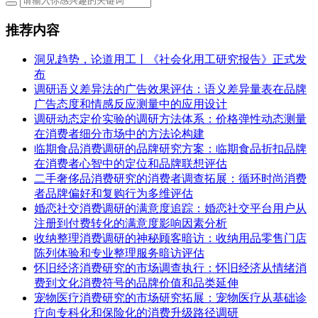
推荐内容
洞见趋势，论道用工丨《社会化用工研究报告》正式发
布
调研语义差异法的广告效果评估：语义差异量表在品牌
广告态度和情感反应测量中的应用设计
调研动态定价实验的调研方法体系：价格弹性动态测量
在消费者细分市场中的方法论构建
临期食品消费调研的品牌研究方案：临期食品折扣品牌
在消费者心智中的定位和品牌联想评估
二手奢侈品消费研究的消费者调查拓展：循环时尚消费
者品牌偏好和复购行为多维评估
婚恋社交消费调研的满意度追踪：婚恋社交平台用户从
注册到付费转化的满意度影响因素分析
收纳整理消费调研的神秘顾客暗访：收纳用品零售门店
陈列体验和专业整理服务暗访评估
怀旧经济消费研究的市场调查执行：怀旧经济从情绪消
费到文化消费符号的品牌价值和品类延伸
宠物医疗消费研究的市场研究拓展：宠物医疗从基础诊
疗向专科化和保险化的消费升级路径调研