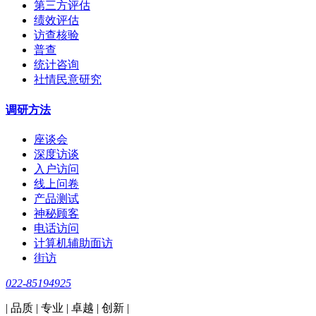
第三方评估
绩效评估
访查核验
普查
统计咨询
社情民意研究
调研方法
座谈会
深度访谈
入户访问
线上问卷
产品测试
神秘顾客
电话访问
计算机辅助面访
街访
022-85194925
| 品质 | 专业 | 卓越 | 创新 |