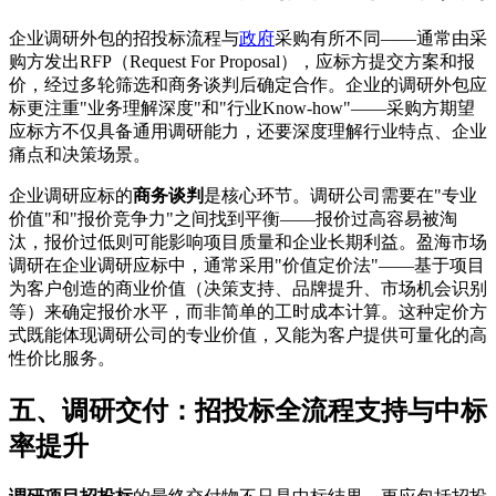
企业调研外包的招投标流程与
政府
采购有所不同——通常由采
购方发出RFP（Request For Proposal），应标方提交方案和报
价，经过多轮筛选和商务谈判后确定合作。企业的调研外包应
标更注重"业务理解深度"和"行业Know-how"——采购方期望
应标方不仅具备通用调研能力，还要深度理解行业特点、企业
痛点和决策场景。
企业调研应标的
商务谈判
是核心环节。调研公司需要在"专业
价值"和"报价竞争力"之间找到平衡——报价过高容易被淘
汰，报价过低则可能影响项目质量和企业长期利益。盈海市场
调研在企业调研应标中，通常采用"价值定价法"——基于项目
为客户创造的商业价值（决策支持、品牌提升、市场机会识别
等）来确定报价水平，而非简单的工时成本计算。这种定价方
式既能体现调研公司的专业价值，又能为客户提供可量化的高
性价比服务。
五、调研交付：招投标全流程支持与中标
率提升