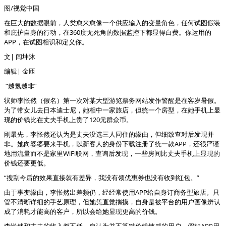
图/视觉中国
在巨大的数据眼前，人类愈来愈像一个供应输入的变量角色，任何试图假装
和庇护自身的行动，在360度无死角的数据监控下都显得白费。你运用的
APP，在试图相识和定义你。
文| 闫坤沐
编辑| 金匝
“越氪越非”
状师李怅然（假名）第一次对某大型游览票务网站发作警醒是在客岁暑假。
为了带女儿去日本迪士尼，她相中一家旅店，但统一个房型，在她手机上显
现的价钱比在丈夫手机上贵了120元群众币。
刚最先，李怅然还认为是丈夫没选三人同住的缘由，但细致查对后发现并
非。她向婆婆要来手机，以新客人的身份下载注册了统一款APP，还很严谨
地用流量而不是家里WiFi联网，查询后发现，一些房间比丈夫手机上显现的
价钱还要更低。
“搜刮今后的效果直接就有差异，我没有领优惠券也没有收到红包。”
由于事变缘由，李怅然出差频仍，经经常使用APP给自身订商务型旅店。只
管不清晰详细的手艺原理，但她凭直觉揣摸，自身是被平台的用户画像辨认
成了消耗才能高的客户，所以会给她显现更高的价钱。
李怅然和丈夫的收入都不低，自认为并不算对价钱敏感的用户，假如APP用