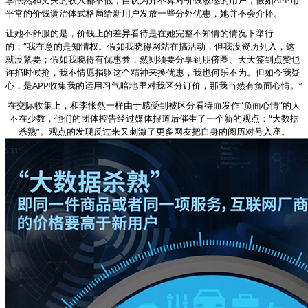
平常的价钱调治体式格局给新用户发放一些分外优惠，她并不会介怀。
让她不舒服的是，价钱上的差异看待是在她完整不知情的情况下举行
的：“我在意的是知情权。假如我晓得网站在搞活动，但我没资历列入，这
就没紧要；假如我晓得有优惠券，然则须要分享到朋侪圈、天天签到点赞也
许掐时候抢，我不情愿捐躯这个精神来换优惠，我也何乐不为。但如今我疑
心，是APP收集我的运用习气暗地里对我区分订价，那我当然有负面心情。”
在交际收集上，和李怅然一样由于感受到被区分看待而发作“负面心情”的人
不在少数，他们的团体控告经过媒体报道后催生了一个新的观点：“大数据
杀熟”。观点的发现反过来又刺激了更多网友把自身的阅历对号入座。