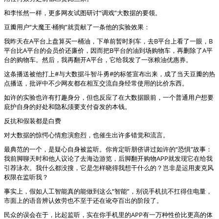
和李怅然一样，更多网友试图研讨“调戏”大数据的要领。
豆瓣用户“大魔王·桶狗”就贡献了一条他的实验效果：
我昨天在A平台上盘算买一桶油，下单前暂时刹车，去B平台上看了一眼，B
平台比A平台的会员价还廉价，因而把B平台的油到场购物车，再删除了A平
台的购物车。然后，我再翻开A平台，它给我发了一张粮油优惠券。
这条播送被他打上#与大数据斗智斗勇#的标签宣布出来，成了当天豆瓣的热
点播送，批评中不少网友都在相互交流自身经常使用的比价东西。
如许的实验也许有打趣身分，但也反应了在大数据眼前，一个普通用户想要
庇护自身的好处和隐私须要支付奋发的本钱。
反抗和假装都是白费
对大数据的惊愕心情愈演愈烈，也催生出许多错觉和流言。
最典范的一个，是疑心自身被监听。你肯定听朋侪讲过如许的“恐惧”故事：
我前脚聊天时和他人议论了去海边游览，后脚翻开购物APP就发现它在给我
引荐泳衣。我什么都没搜，它是怎样晓得我想干什么的？岂非是运用麦克风
权限在监听我？
事实上，假如人工智能真的能做到这么“智能”，别说手机抗不扛得住电量，
市面上的语音辨认效劳也不至于还在讹夺百出的阶段了。
民众的误会在于，比起监听，实在你手机里的APP有一万种性价比更高的体