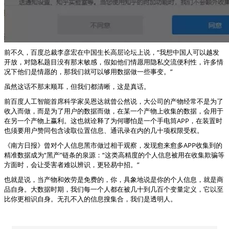
前不久，百度总裁李彦宏在中国生长高层论坛上说，“我想中国人可以越发
开放，对隐私题目没有那末敏感，假如他们情愿用隐私交流便利性，许多情
况下他们是情愿的，那我们就可以够用数据做一些事变。”
虽然这话不那末顺耳，但我们都清晰，这是真话。
前百度人工智能首席科学家吴恩达就曾公然说，大公司的产物经常不是为了
收入而做，而是为了用户的数据而做，在某一个产物上收集的数据，会用于
在另一个产物上赢利。这也就诠释了为何哪怕是一个手电筒APP，在装置时
也须要用户赞同包含读取位置信息、通讯录在内的几十项权限受权。
《南方日报》曾对个人信息黑市做过相干观察，发现愈来愈多APP收集到的
精准数据成为“黑产”链条的泉源：“这类高精度的个人信息被用在收集欺骗等
方面时，会让受害者难以辨识，更轻易中招。”
也就是说，当产物和效劳是免费的，你，具象地说是你的个人信息，就是商
品自身。大数据时期，我们每一个人都在被几十到几百个变量定义，它以至
比你更相识自身。无孔不入的信息搜集合，我们是透明人。