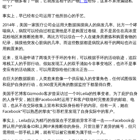
一个产物多看了一眼，它就推送相干的产物
广告
给你，这算不算泄漏隐私
呢？”
事实上，早已经有公司运用了他所担心的手艺。
2014年，美国一家医疗公司会运用大数据揣摸病人的病发几率。比方一个哮
喘病人，病院可以经由过程监测他是不是购置过卷烟、是不是居住在高浓度
花粉地区来推断抢救率。再比方可以综合一个人在健身房磨炼和购置食物的
纪录，揣摸他突发心脏病的几率。而这些数据都是病院从相干的网站也许运
用购置来的。
近来，亚马逊申请了两项关于手环的专利，可以根据手环的活动轨迹，追踪
堆栈工人的手部行动。假如发现工人的双手涌如今非事变地区，也许不是事
变应有的活动频次，可以用震惊给他们发出正告……
在巨大的数据眼前，人类愈来愈像一个供应输入的变量角色，任何试图假装
和庇护自身的行动，在360度无死角的数据监控下都显得白费。
美国手艺博客Gizmodo客岁曾采访过一个叫Leila的性事变者。为了庇护自身
的人身平安，她注册Facebook时运用了和客户联络时完整差异的邮箱、电
话，也从不在交际收集上宣布和实际身份相干的内容。但有一天，她在
Facebook“可以熟悉的挚友”引荐栏里发现了自身实际中的客户。
事实上，Leila自认为精巧的假装在手艺眼前异常不堪一击——Facebook会
辨认用户的装备ID和上网IP来推断你的身份。只管注册了差异的账号，但只
需用统一部手机上网，就有可以被它推断为属于统一个人。