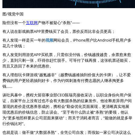
图/视觉中国
险些没有一个
互联网
产物不被疑心“杀熟”——
有人说在影戏购票APP里费钱买了会员，票价反而比非会员更高；
有人发现一样是买一年的
视频
网站会员，iPhone用户比Android手机用户多
花几十块钱；
有人发觉到用游览APP买机票，只需你没付钱，价钱越搜越贵，余票愈来愈
少，直到只剩一张，吓得你赶忙脱手。可等付了钱再搜，这张机票还能买，
而且又跌回了本来的优惠价。
有人埋怨玩卡牌游戏“越氪越非”（越费钱越难抽到价值大的卡牌），让不爱
费钱的用户更轻易抽到好卡，作为钓饵刺激有付费志愿的人继承掏更多
钱……
谈吐风暴中，携程大留宿事业部CEO陈瑞亮接收采访，以职业身份向用户保
证，自家平台上没有过也不会有大数据杀熟的征象发作。他诠释差异用户间
显现的差价是优惠券形成的，携程会“勤奋优化页面展现，更清晰真实地展
现优惠后的价钱信息，防止误会。”至于有什么防止被“杀熟”的要领，他认
为“更多地照样要从公司层面来驱动”；而关于消耗者而言，“能做的就是多举
行价钱比对”。
也就是说：做不做“大数据杀熟”，全凭公司自发；而假如一家公司决议这么