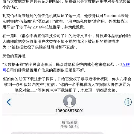
而当大数据对用户具有充足的相识，多费钱只是大数据运用中对受众危险最
小的“坑”。
扎克伯格近来碰到的信任危机就应证了这一点。他亲身认可Facebook未能
实时提防“假新闻”和“冤仇谈吐”散布、“用户隐私数据”遭窃用、外国权势运
用平台“干涉干与”2016年总统推举，并为此致歉。
在一篇叫《群众不再置信科技公司了》的批评文章中，科技媒体品玩的创始
人骆轶航把交际收集用户这类在不知不觉的情况下被运用的觉得描述
为：“被数据奴役了头脑的耻辱感和不安感”。
灰色的差异意
“大数据杀熟”的全民议论事后，民众对隐私庇护的戒心愈来愈猛烈，但
互联
网
公司们肆意措置用户信息的案例依旧屡见不鲜。
假如你的朋侪下载注册了探探，并给它受权了读取通讯录权限，你大几率会
收到一条相似如许的推行短信：“你的一名手机联络人在探探大将你设置为
暗恋对象……”等你兴冲冲下载注册了，才发现一切都是套路。