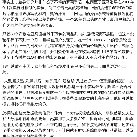
事实上，差异订价并非什么了不得的新颖手艺，电商巨子亚马逊早在2000年
9月就实行过相似的实验。为了打击更高的零售额，他们挑选了68款DVD碟
片，根据用户填写的材料、购物汗青、上网运用的操作系统等前提推断他们
的购置力，给他们输出差异的价钱。一个20美圆出头的产物，新用户和老用
户之间差价波动在4美圆摆布。
只管68个产物在亚马逊凌驾千万种的商品列内外显得涓滴不起眼，但这个实
验举行了不到一个月，照样被用户发现了。在一个叫DVDTALK的音乐论坛
上，成百上千的网友经由过程宣布自身买到的产物价钱做人工比价，气愤之
余，议论层面不可防止地上升到疑心亚马逊在收集和剖析用户的隐私数据，
以至于当时的CEO不能不站出来保证，亚马逊永久不会对用户区分订价。
18年以后的中国，险些相似的情境发作在更多公司身上，而且远远不止于
此。
“大数据杀熟”刷屏以后，知乎用户“逻格斯”又提出另一个更恐惧的假定叫“大
数据售假”：假如消耗行动大数据显现你是一个不爱写评价，险些不会给出
差评的用户，那末稍有良知的平台可以把别的客户退换的货色也许次品优先
配送给你，但更夸大的可以性是，在某些真假混卖的电商平台，他们可以根
据这项数据把赝品发给你。
怎样防止被大数据收集信息？作为一个对维权很敏感的人，李怅然最先关注
和大数据斗智斗勇的要领。她弃用了大多数APP，从新回到网页时期，自学
运用浏览器的隐身形式，不在电脑也许手机上留下接见网站的陈迹，还养成
了手动清算coo
kie纪录的习气，不让网站有时机追踪自身的行动逻辑，以及
用任何效劳之前都邑货比三家。