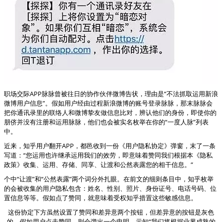
职场交际APP脉脉曾被往日的协作伙伴微博告状，理由是“不法抓取运用新浪
微博用户信息”。假如用户经由过程新浪微博的账号登录脉脉，那末脉脉会
把你通讯录里的联络人和微博挚友做信息比对，辨认他们的身份，即使你的
朋侪并没有注册和运用脉脉，他们也会被实名枚举在你的“一度人脉”列表
中。
近来，知乎用户翻开APP，都邑收到一份《用户隐私协定》弹窗，末了一条
写道：“您运用也许继承运用我们的效劳，即意味着赞同我们根据本《隐私
政策》收集、运用、存储、同享、让渡和公然表露您的相干信息。”
个中“让渡”和“公然表露”两个词分外扎眼。在前文的细则条目中，知乎枚举
的会被收集的用户隐私包含：姓名、性别、照片、身份证号、电话号码、位
置信息等等。假如点了赞同，就意味着受权知乎措置这些敏感信息。
这份协定下方虽然设置了赞同和差异意两个按钮，但差异意的按钮是灰色
的。假如用户点击赞同，则会弹出一个申明，示知“我们将根据业界成熟的