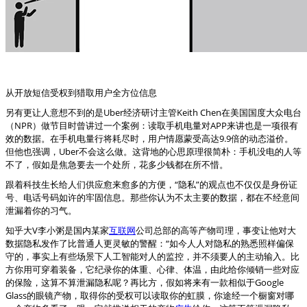
从开放短信受权到猎取用户全方位信息
另有更让人意想不到的是Uber经济研讨主管Keith Chen在美国国度大众电台
（NPR）做节目时曾讲过一个案例：读取手机电量对APP来讲也是一项很有
效的数据。在手机电量行将耗尽时，用户情愿蒙受高达9.9倍的动态溢价。
但他也强调，Uber不会这么做。这背地的心思原理很简朴：手机没电的人等
不了，假如是焦急要去一个处所，花多少钱都在所不惜。
跟着科技生长给人们供应愈来愈多的方便，“隐私”的观点也不仅仅是身份证
号、电话号码如许的牢固信息。那些你认为不太主要的数据，都在不经意间
泄漏着你的习气。
知乎大V李小粥是国内某家
互联网
公司总部的高等产物司理，事变让他对大
数据隐私发作了比普通人更灵敏的警醒：“如今人人对隐私的熟悉照样偏保
守的，事实上有些场景下人工智能对人的监控，并不须要人的主动输入。比
方你用可穿着装备，它纪录你的体重、心律、体温，由此给你倾销一些对应
的保险，这算不算泄漏隐私呢？再比方，假如将来有一款相似于Google
Glass的眼镜产物，取得你的受权可以读取你的虹膜，你途经一个橱窗对哪