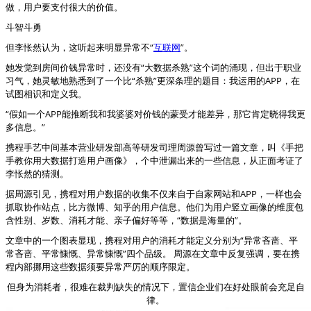
做，用户要支付很大的价值。
斗智斗勇
但李怅然认为，这听起来明显异常不“
互联网
”。
她发觉到房间价钱异常时，还没有“大数据杀熟”这个词的涌现，但出于职业
习气，她灵敏地熟悉到了一个比“杀熟”更深条理的题目：我运用的APP，在
试图相识和定义我。
“假如一个APP能推断我和我婆婆对价钱的蒙受才能差异，那它肯定晓得我更
多信息。”
携程手艺中间基本营业研发部高等研发司理周源曾写过一篇文章，叫《手把
手教你用大数据打造用户画像》，个中泄漏出来的一些信息，从正面考证了
李怅然的猜测。
据周源引见，携程对用户数据的收集不仅来自于自家网站和APP，一样也会
抓取协作站点，比方微博、知乎的用户信息。他们为用户竖立画像的维度包
含性别、岁数、消耗才能、亲子偏好等等，“数据是海量的”。
文章中的一个图表显现，携程对用户的消耗才能定义分别为“异常吝啬、平
常吝啬、平常慷慨、异常慷慨”四个品级。 周源在文章中反复强调，要在携
程内部挪用这些数据须要异常严厉的顺序限定。
但身为消耗者，很难在裁判缺失的情况下，置信企业们在好处眼前会充足自
律。