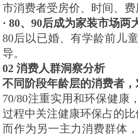
市消费者受房价、时间、费
· 80
、
90
后成为家装市场两
80
后以已婚、有学龄前儿
导。
02
消费人群洞察分析
不同阶段年龄层的消费者，
70/80
注重实用和环保健康
过程中关注健康环保占的比
而作为另一主力消费群体