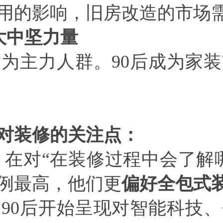
用的影响，旧房改造的市场
大中坚力量
童为主力人群。
90
后成为家装
对装修的关注点：
，在对
“
在装修过程中会了解
例最高，他们更
偏好全包式
，
90
后开始呈现对智能科技、