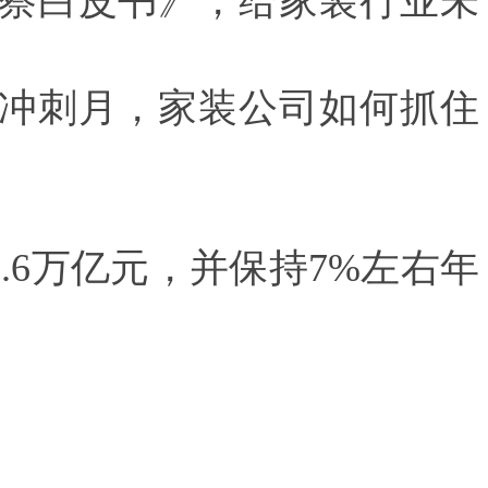
察白皮书》，给家装行业未
冲刺月，家装公司如何抓住
.6
万亿元，并保持
7%
左右年