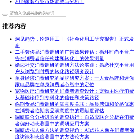
2019家装行业市场洞察与分析！
推荐内容
洞见趋势，论道用工丨《社会化用工研究报告》正式发
布
二手奢侈品消费调研的广告效果评估：循环时尚平台广
告在消费者信任构建和转化上的效果测量
婚恋社交消费调研的调研方法论实践：婚恋社交平台用
户从浏览到付费的转化路径研究设计
单身经济消费研究的品牌研究方案：一人食品牌和迷你
家电品牌在单身消费者心智中的定位
宠物医疗消费研究的消费者调查设计：宠物主医疗消费
从基础诊疗到专科化的信任和决策路径
临期食品消费调研的满意度关联：品质感知和价格优惠
在消费者临期食品满意度中的贡献度评估
调研联合分析进阶的调查执行：自适应联合分析在消费
者偏好动态测量中的调研应用方案
调研虚拟人像方法的调查视角：AI虚拟人像在消费者深
度访谈和态度测量中的方法论方案