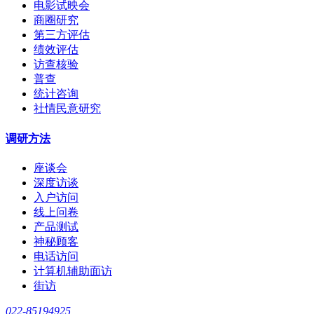
电影试映会
商圈研究
第三方评估
绩效评估
访查核验
普查
统计咨询
社情民意研究
调研方法
座谈会
深度访谈
入户访问
线上问卷
产品测试
神秘顾客
电话访问
计算机辅助面访
街访
022-85194925