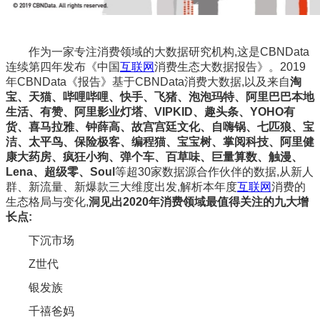
作为一家专注消费领域的大数据研究机构,这是CBNData
连续第四年发布《中国
互联网
消费生态大数据报告》。2019
年CBNData《报告》基于CBNData消费大数据,以及来自
淘
宝、天猫、哔哩哔哩、快手、飞猪、泡泡玛特、阿里巴巴本地
生活、有赞、阿里影业灯塔、VIPKID、趣头条、YOHO有
货、喜马拉雅、钟薛高、故宫宫廷文化、自嗨锅、七匹狼、宝
洁、太平鸟、保险极客、编程猫、宝宝树、掌阅科技、阿里健
康大药房、疯狂小狗、弹个车、百草味、巨量算数、触漫、
Lena、超级零、Soul
等超30家数据源合作伙伴的数据,从新人
群、新流量、新爆款三大维度出发,解析本年度
互联网
消费的
生态格局与变化,
洞见出2020年消费领域最值得关注的九大增
长点:
下沉市场
Z世代
银发族
千禧爸妈