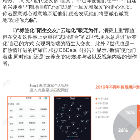
难做。”,可见Z世代交友多“谨慎”。不过即使他们在一个个自建
的兴趣圈里“圈地自萌”,他们却是“一旦爱就深爱”的走心体质。
你若愿意诚心诚意地亲近他们,便会发现他们将更诚心诚意
地“欢迎你光临”。
1)“标签化”陌生交友,“云端化”吸宠为伴。
消费上重“颜值”,
但在交友这件事上更重视“志同道合”的Z世代,更乐意通过“标签
化”自己的方式,实现网络端的陌生人交友。此外,Z世代也是一
群热情洋溢的铲屎官,根据CBData《报告》显示,“撸猫”使他们
着迷;同时他们还是“云养宠”的积极参与者以及视频内容的创作
者。