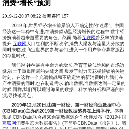
消费“增长”预测
2019-12-20 07:08:22
盈海咨询
157
2019 年,世界经济增长前景陷入不确定性的“迷雾”。中国
经济这一年稳中有进,在消费驱动型经济增长的过程中,数字经
济扮演着越来越重要的角色。然而,随着
互联网
普及率的快速
提升,
互联网
人口红利的不断收窄,消费大爆发与流量大分散的
同时来临,使商业世界的参与者们,进入一个用户争夺异常激烈
的存量时代。
我们说,往往最有生命力的增长,孕育于貌似饱和的市场边
缘,破土于重重困局的夹缝之间,爆发于能力天花板解锁的关键
时刻。在这样一个充满挑战和不确定性的新消费时代,我们在
产生消费的同时,也在制造需求,输出数据,当数据达到一定量的
时候,同样,我们可以通过海量的数据、科学的分析和严谨的推
演,寻找破局点。
2019年12月20日,由第一财经、第一财经商业数据中心
(CBNData)主办的2019第一财经数据盛典在上海举行。
盛典
现场,CBNData联合超30余家数据源合作伙伴发布《2019中国
互联网
消费生态大数据报告》(下简称CBNData《报告》)。我