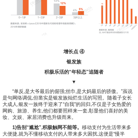
增长点 ④
银发族
积极乐活的“年轻态”追随者
▼
“单反,是大爷最后的倔强;丝巾,是大妈最后的骄傲。”虽说
是句网络调侃,但凿实是银发族灿烂生活的写照。随着子女长
大成人,银发一族终于迎来了“自我”的回归,不仅是子女热爱的
网购、旅游、养生,他们都要照样来一套,彰显他们喜好的美
妆、文娱、家居消费也升级而来。
1)告别“尴尬”,积极触网不能等。
移动支付为生活带来多
大便捷,就为不懂移动支付的人带来多大困扰,这便是“慢半