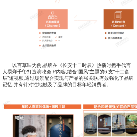
以百草味为例,品牌在《长安十二时辰》热播时携手代言
人易烊千玺打造演吃会IP内容,结合“国风”主题的6 支“十二食
辰”短视频,通过场景配合实现与产品的强关联,有效强化了品牌
记忆,并有针对性地触及了品牌的目标年轻消费者。