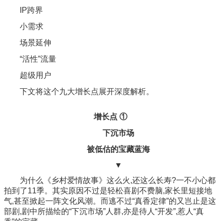
IP跨界
小需求
场景延伸
“活性”流量
超级用户
下文将这个九大增长点展开深度解析。
增长点 ①
下沉市场
被低估的宝藏蓝海
▼
为什么《乡村爱情故事》这么火,还这么长寿?一不小心都
拍到了11季。其实原因不过是轻松喜剧不费脑,家长里短接地
气,甚至掀起一阵文化风潮。而逃不过“真香定律”的又岂止是这
部剧,剧中所描绘的“下沉市场”人群,亦是待人“开发”,惹人“真